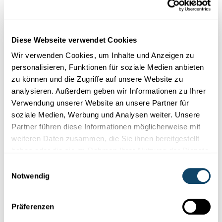
Diese Webseite verwendet Cookies
Wir verwenden Cookies, um Inhalte und Anzeigen zu
personalisieren, Funktionen für soziale Medien anbieten
DIE ERDE VERMESSEN
zu können und die Zugriffe auf unsere Website zu
Theodolit mit Repetitionskreis, historisches
analysieren. Außerdem geben wir Informationen zu Ihrer
Meßinstrument
Verwendung unserer Website an unsere Partner für
soziale Medien, Werbung und Analysen weiter. Unsere
Im MUDAM kannst Du das Original eines Theodolits mit
Partner führen diese Informationen möglicherweise mit
Repetitionskreis
bewundern, das sehr präzise
Winkelmessungen
weiteren Daten zusammen, die Sie ihnen bereitgestellt
ermöglicht. Eine Erklärung.
haben oder die sie im Rahmen Ihrer Nutzung der Dienste
FNR
,
MUDAM
gesammelt haben.
Einwilligungsauswahl
Notwendig
Präferenzen
Folge
science.lu