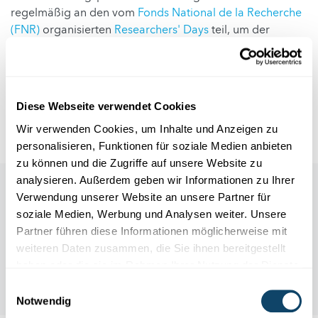
regelmäßig an den vom
Fonds National de la Recherche
(FNR)
organisierten
Researchers' Days
teil, um der
breiten Öffentlichkeit die Relevanz von Forschung für
Produkte des alltäglichen Lebens näher zu bringen.
Autor: scienceRELATIONS
Diese Webseite verwendet Cookies
Fotos:
©
IEE
Video:
©
IEE
Wir verwenden Cookies, um Inhalte und Anzeigen zu
personalisieren, Funktionen für soziale Medien anbieten
zu können und die Zugriffe auf unsere Website zu
analysieren. Außerdem geben wir Informationen zu Ihrer
Verwendung unserer Website an unsere Partner für
soziale Medien, Werbung und Analysen weiter. Unsere
Partner führen diese Informationen möglicherweise mit
weiteren Daten zusammen, die Sie ihnen bereitgestellt
haben oder die sie im Rahmen Ihrer Nutzung der Dienste
gesammelt haben.
Einwilligungsauswahl
Notwendig