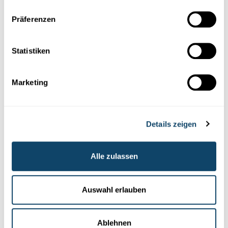
Präferenzen
Auch interessant
Statistiken
LUXEMBURG
MATHEMATIK
CHEMIE
PHYSIK
AUTO
Marketing
Details zeigen
Alle zulassen
Auswahl erlauben
Mr Science
Ablehnen