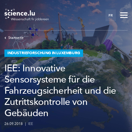
Skip
to
FR
main
content
Startseite
INDUSTRIEFORSCHUNG IN LUXEMBURG
IEE: Innovative
Sensorsysteme für die
Fahrzeugsicherheit und die
Zutrittskontrolle von
Gebäuden
26.09.2018
|
IEE