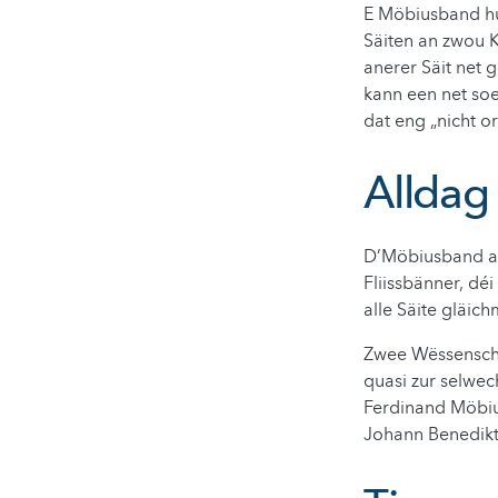
E Möbiusband hu
Säiten an zwou 
anerer Säit net 
kann een net so
dat eng „nicht or
Alldag
D’Möbiusband ass
Fliissbänner, dé
alle Säite gläic
Zwee Wëssensch
quasi zur selwe
Ferdinand Möbiu
Johann Benedikt 