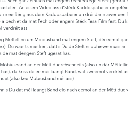
isst sech ganz einfach mat engem rechteckege Stéck (gebrau
astelen. An eisem Video ass d’Stéck Kaddospabeier ongeféie
Form ee Réng aus dem Kaddospabeier an dréi dann awer een
a pech et da mat Pech oder engem Stéck Tesa-Film fest. Du kr
 verdréit ass.
g Mëttellinn um Möbiusband mat engem Stëft, déi eemol ga
no). Du wäerts mierken, datt s Du de Stëft ni ophiewe muss a
s de mat dengem Stëft ugesat has.
Möbiusband an der Mëtt duerchschneits (also un där Mëttelli
 has), da kriss de ee méi laangt Band, wat zweemol verdréit a
huet (also kee Möbiusband méi ass).
nn s Du dat méi laangt Band elo nach eemol an der Mëtt duer