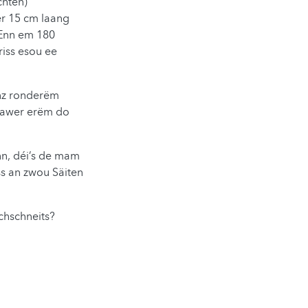
chten)
r 15 cm laang
 Enn em 180
iss esou ee
nz ronderëm
n awer erëm do
nn, déi’s de mam
ss an zwou Säiten
chschneits?