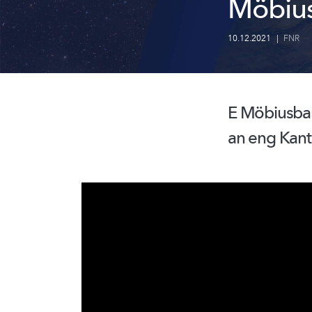
Möbiu
10.12.2021
|
FNR
E Möbiusba
an eng Kant