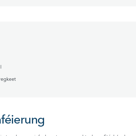
l
regkeet
féierung