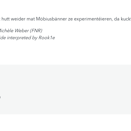
 hutt weider mat Möbiusbänner ze experimentéieren, da kuc
ichèle Weber (FNR)
ide interpreted by Rook1e
n