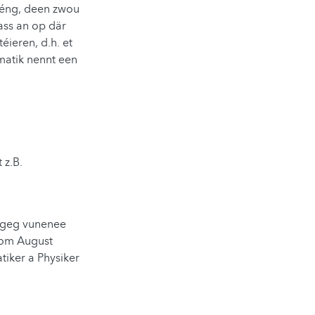
Réng, deen zwou
ass an op där
éieren, d.h. et
matik nennt een
 z.B.
ngeg vunenee
nom August
iker a Physiker