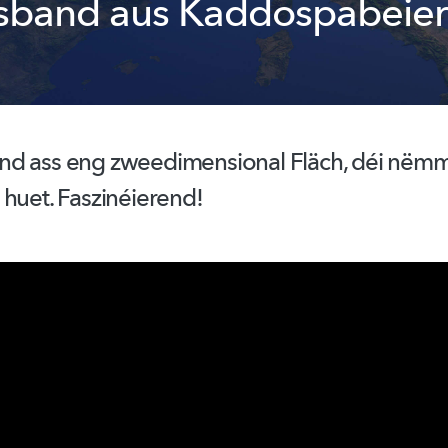
sband aus Kaddospabeier
nd ass eng
zweedimensional
Fläch, déi nëmm
 huet.
Faszinéierend!