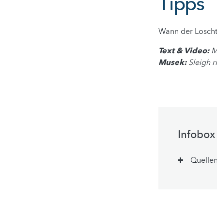
Tipps
Wann der Loscht
Text & Video:
M
Musek:
Sleigh r
Infobox
Quelle