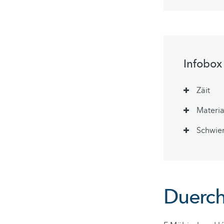
Infobox
Zäit
Materia
Schwie
Duerch