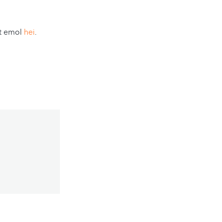
kt emol
hei
.