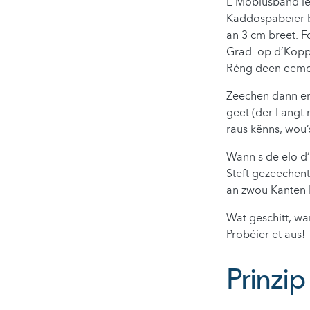
E Möbiusband lé
Kaddospabeier b
an 3 cm breet. 
Grad op d’Kopp 
Réng deen eemol
Zeechen dann en
geet (der Längt 
raus kënns, wou’
Wann s de elo d’
Stëft gezeechent
an zwou Kanten 
Wat geschitt, wa
Probéier et aus!
Prinzip