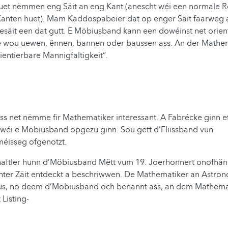
et nëmmen eng Säit an eng Kant (anescht wéi een normale 
Kanten huet). Mam Kaddospabeier dat op enger Säit faarweg 
gesäit een dat gutt. E Möbiusband kann een dowéinst net orient
e wou uewen, ënnen, bannen oder baussen ass. An der Mathe
ientierbare Mannigfaltigkeit“.
 net nëmme fir Mathematiker interessant. A Fabrécke ginn et
i wéi e Möbiusband opgezu ginn. Sou gëtt d’Fliissband vun
hméisseg ofgenotzt.
aftler hunn d’Möbiusband Mëtt vum 19. Joerhonnert onofhä
chter Zäit entdeckt a beschriwwen. De Mathematiker an Astro
s, no deem d’Möbiusband och benannt ass, an dem Mathemat
Listing-