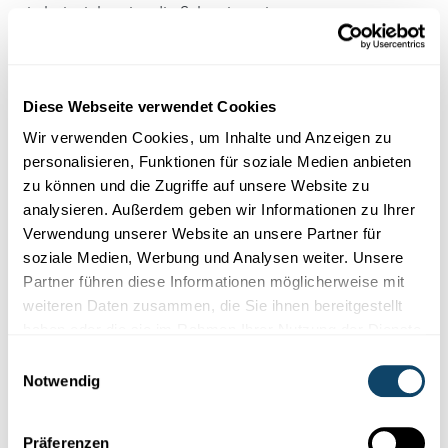
wie beispielsweise die Schweinegrippe.
Diese Webseite verwendet Cookies
Wir verwenden Cookies, um Inhalte und Anzeigen zu
personalisieren, Funktionen für soziale Medien anbieten
zu können und die Zugriffe auf unsere Website zu
analysieren. Außerdem geben wir Informationen zu Ihrer
Verwendung unserer Website an unsere Partner für
soziale Medien, Werbung und Analysen weiter. Unsere
Partner führen diese Informationen möglicherweise mit
weiteren Daten zusammen, die Sie ihnen bereitgestellt
Von Centers for Disease Control and Prevention
haben oder die sie im Rahmen Ihrer Nutzung der Dienste
https://www.ncbi.nlm.nih.gov/pmc/articles/PMC3291398/,
gesammelt haben.
Einwilligungsauswahl
Gemeinfrei,
Notwendig
https://commons.wikimedia.org/w/index.php?
curid=6916289
Präferenzen