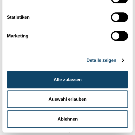
Welche Verlauf die SARS-Cov-2-Pandemie nehmen wird,
ist noch unklar.
Global gesehen, befinden wir uns in
Statistiken
der aktuellen SARS-CoV-2-Pandemie nach wie vor in
der ersten Welle!
Marketing
Details zeigen
Alle zulassen
Auswahl erlauben
Ablehnen
Doch in einzelnen Länder sieht man den typischen Auf-
und Ab-Verlauf der Pandemie, der auf eine zweite Welle