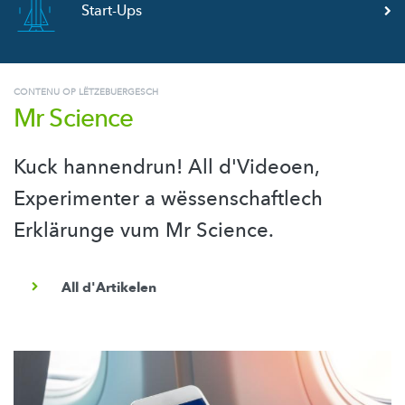
Start-Ups
CONTENU OP LËTZEBUERGESCH
Mr Science
Kuck hannendrun! All d'Videoen,
Experimenter a wëssenschaftlech
Erklärunge vum Mr Science.
All d'Artikelen