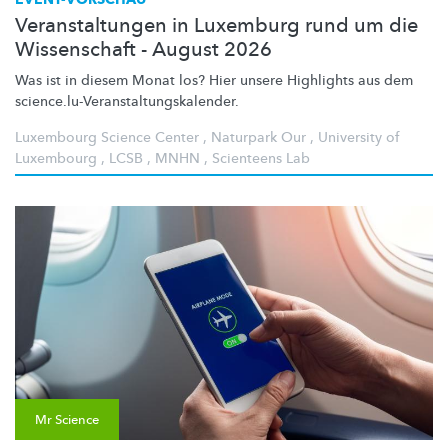
Veranstaltungen in Luxemburg rund um die
Wissenschaft - August 2026
Was ist in diesem Monat los? Hier unsere Highlights aus dem
science.lu-Veranstaltungskalender.
Luxembourg Science Center
,
Naturpark Our
,
University of
Luxembourg
,
LCSB
,
MNHN
,
Scienteens Lab
Mr Science