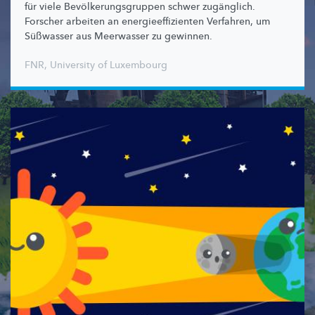
für viele
Bevölkerungsgruppen
schwer zugänglich.
Forscher arbeiten an
energieeffizienten
Verfahren, um
Süßwasser aus Meerwasser zu gewinnen.
FNR
,
University of Luxembourg