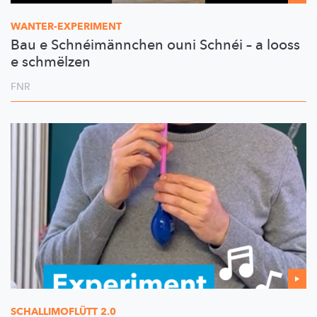
WANTER-EXPERIMENT
Bau e Schnéimännchen ouni Schnéi – a looss
e schmëlzen
FNR
SCHALLIMOFLÜTT
2.0