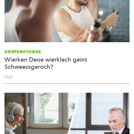
KIERPERHYGIENE
Wierken Deoe wierklech géint
Schweessgeroch?
FNR