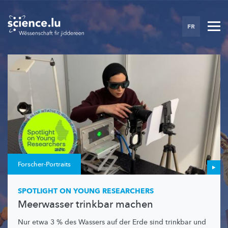
Skip
to
FR
main
content
Forscher-Portraits
SPOTLIGHT ON YOUNG RESEARCHERS
Meerwasser trinkbar machen
Nur etwa 3 % des Wassers auf der Erde sind trinkbar und