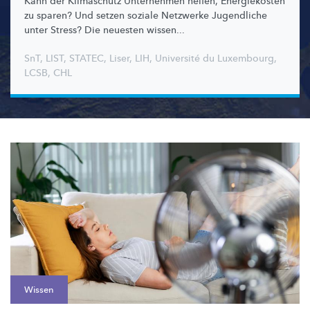
Kann der Klimaschutz Unternehmen helfen, Energiekosten
zu sparen? Und setzen soziale Netzwerke Jugendliche
unter Stress? Die neuesten wissen...
SnT
,
LIST
,
STATEC
,
Liser
,
LIH
,
Université du Luxembourg
,
LCSB
,
CHL
Wissen