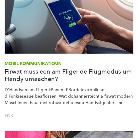
MOBIL
KOMMUNIKATIOUN
Firwat muss een am Fliger de Flugmodus um
Handy umaachen?
D'Handyen am Fliger kënnen
d'Bordelektronik
an
d'Funkreseaue beaflossen. Wat
dohannerstécht
a firwat modern
Maschinnen haut méi robust géint esou Handysignaler sinn.
FNR