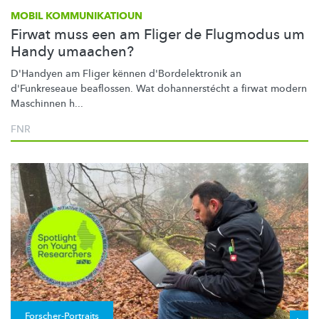
MOBIL KOMMUNIKATIOUN
Firwat muss een am Fliger de Flugmodus um
Handy umaachen?
D'Handyen am Fliger kënnen
d'Bordelektronik
an
d'Funkreseaue beaflossen. Wat
dohannerstécht
a firwat modern
Maschinnen h...
FNR
Forscher-Portraits