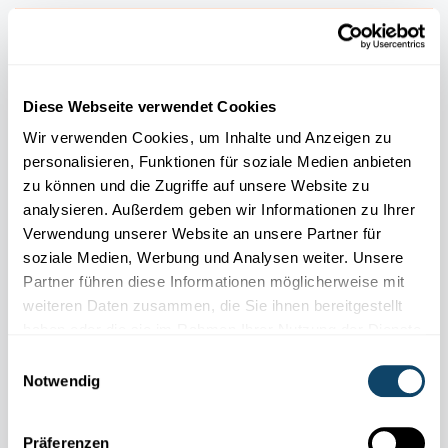
Diese Webseite verwendet Cookies
Wir verwenden Cookies, um Inhalte und Anzeigen zu
personalisieren, Funktionen für soziale Medien anbieten
zu können und die Zugriffe auf unsere Website zu
analysieren. Außerdem geben wir Informationen zu Ihrer
Verwendung unserer Website an unsere Partner für
soziale Medien, Werbung und Analysen weiter. Unsere
Partner führen diese Informationen möglicherweise mit
WEIHNACHTS-EXPERIMENT
weiteren Daten zusammen, die Sie ihnen bereitgestellt
Bastele einen tanzenden Weihnachtsbaum –
haben oder die sie im Rahmen Ihrer Nutzung der Dienste
mit einem Elektromotor
gesammelt haben.
Einwilligungsauswahl
Notwendig
FNR
Präferenzen