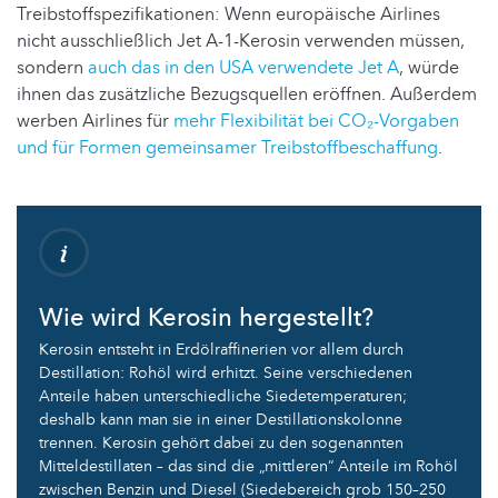
Treibstoffspezifikationen: Wenn europäische Airlines
nicht ausschließlich Jet A-1-Kerosin verwenden müssen,
sondern
auch das in den USA verwendete Jet A
, würde
ihnen das zusätzliche Bezugsquellen eröffnen. Außerdem
werben Airlines für
mehr Flexibilität bei CO
₂
-Vorgaben
und für Formen gemeinsamer Treibstoffbeschaffung
.
Wie wird Kerosin hergestellt?
Kerosin entsteht in Erdölraffinerien vor allem durch
Destillation: Rohöl wird erhitzt. Seine verschiedenen
Anteile haben unterschiedliche Siedetemperaturen;
deshalb kann man sie in einer Destillationskolonne
trennen. Kerosin gehört dabei zu den sogenannten
Mitteldestillaten – das sind die „mittleren“ Anteile im Rohöl
zwischen Benzin und Diesel (Siedebereich grob 150–250