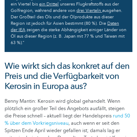
ein Viertel bis
ein Drittel
unseres Flugkraftstoffs aus der
Golfregion, während andere von
drei Vierteln
ausgehen.
Der Großteil des Öls und der Ölprodukte aus dieser
Region ist jedoch für Asien bestimmt (80 %). Die
Daten
der IEA
zeigen die starke Abhängigkeit einiger Länder von
Öl aus dieser Region (z. B. Japan mit 77 % und Taiwan mit
63 %).“
Wie wirkt sich das konkret auf den
Preis und die Verfügbarkeit von
Kerosin in Europa aus?
Benny Mantin: Kerosin wird global gehandelt. Wenn
plötzlich ein großer Teil des Angebots ausfällt, steigen
die Preise schnell – aktuell liegt der Handelspreis
rund 50
% über dem Vorkriegsniveau
, auch wenn er seit den
Spitzen Ende April wieder gefallen ist; damals lag er