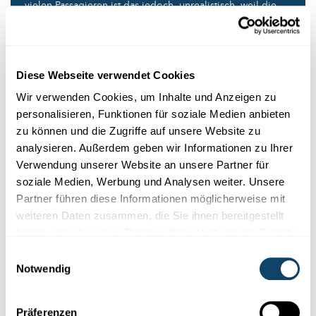
vielen Passagieren ist das jedoch unrealistisch, weil die
benötigten Batterien einfach zu schwer sind. Als
Alternative
werden Wasserstoff-Flugzeuge diskutiert – sie
bräuchten jedoch neue Flugzeugdesigns und aufwendige
Sicherheits- und Betankungsinfrastruktur. Eine weitere
Diese Webseite verwendet Cookies
Option für längere Flüge mit mehr Passagieren sind
synthetische Kraftstoffe (E-Fuels), die sich in heutigen
Wir verwenden Cookies, um Inhalte und Anzeigen zu
Flugzeugen nutzen ließen. Ihre Herstellung ist aber sehr
personalisieren, Funktionen für soziale Medien anbieten
energieintensiv - und wird das Fliegen voraussichtlich
zu können und die Zugriffe auf unsere Website zu
verteuern.
analysieren. Außerdem geben wir Informationen zu Ihrer
Mehr dazu in unserem Artikel zum Thema Wasserstoff:
Verwendung unserer Website an unsere Partner für
Klimaschutz: Was kann Wasserstoff leisten und was nicht?
soziale Medien, Werbung und Analysen weiter. Unsere
Partner führen diese Informationen möglicherweise mit
Luxemburg ist auch Heimat von
weiteren Daten zusammen, die Sie ihnen bereitgestellt
haben oder die sie im Rahmen Ihrer Nutzung der Dienste
Cargolux. Welche Auswirkungen
gesammelt haben.
Einwilligungsauswahl
hätte eine längere Kerosin-
Notwendig
Knappheit auf die Luftfracht?
Präferenzen