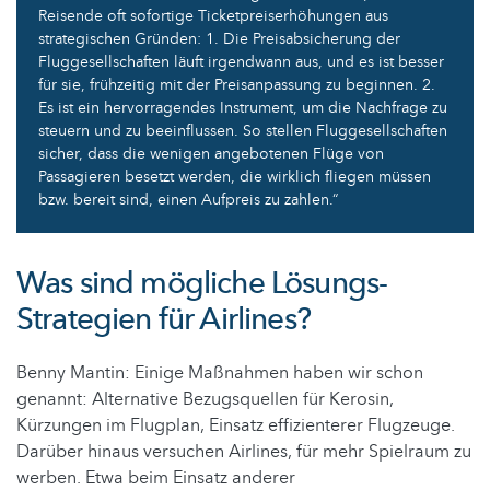
Reisende oft sofortige Ticketpreiserhöhungen aus
strategischen Gründen: 1. Die Preisabsicherung der
Fluggesellschaften läuft irgendwann aus, und es ist besser
für sie, frühzeitig mit der Preisanpassung zu beginnen. 2.
Es ist ein hervorragendes Instrument, um die Nachfrage zu
steuern und zu beeinflussen. So stellen Fluggesellschaften
sicher, dass die wenigen angebotenen Flüge von
Passagieren besetzt werden, die wirklich fliegen müssen
bzw. bereit sind, einen Aufpreis zu zahlen.“
Was sind mögliche Lösungs-
Strategien für Airlines?
Benny Mantin: Einige Maßnahmen haben wir schon
genannt: Alternative Bezugsquellen für Kerosin,
Kürzungen im Flugplan, Einsatz effizienterer Flugzeuge.
Darüber hinaus versuchen Airlines, für mehr Spielraum zu
werben. Etwa beim Einsatz anderer