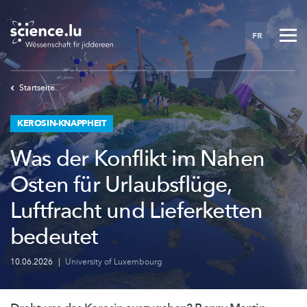
Skip
to
FR
main
content
Startseite
KEROSIN-KNAPPHEIT
Was der Konflikt im Nahen
Osten für Urlaubsflüge,
Luftfracht und Lieferketten
bedeutet
10.06.2026
|
University of Luxembourg