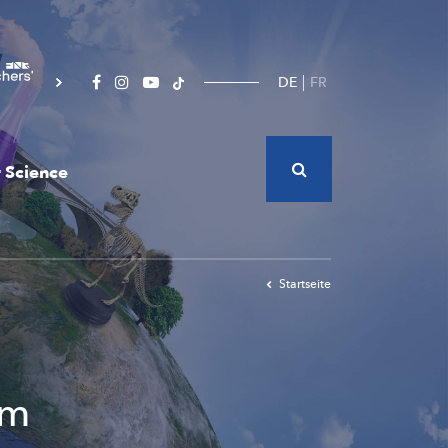
DE
FR
 Science
Startseite
em