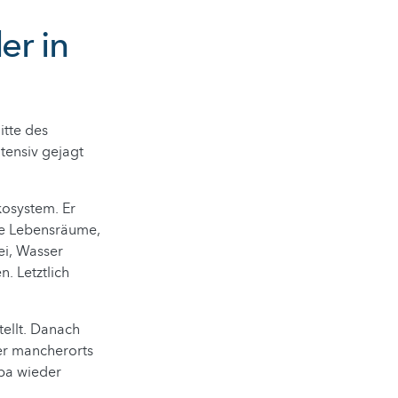
er in
itte des
ntensiv gejagt
kosystem. Er
ue Lebensräume,
ei, Wasser
. Letztlich
tellt. Danach
er mancherorts
opa wieder