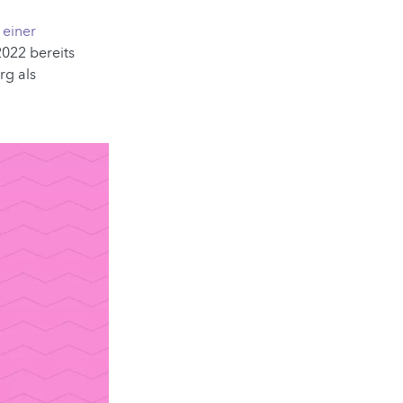
t
einer
022 bereits
rg als