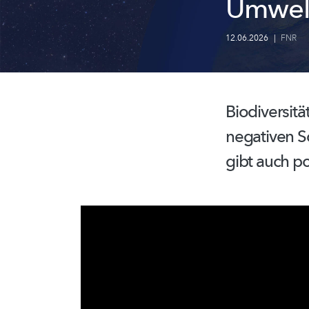
Umwel
12.06.2026
|
FNR
Biodiversität
negativen S
gibt auch po