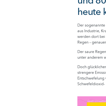
und 80
heute 
Der sogenannte 
aus Industrie, K
werden dort bei
Regen – genauer
Der saure Regen
unter anderem we
Doch glückliche
strengere Emissi
Entschwefelung 
Schwefeldioxid-