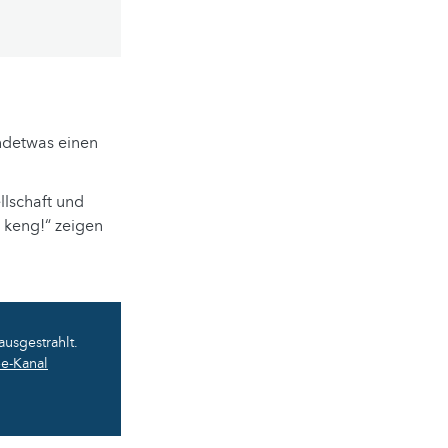
ndetwas einen
llschaft und
r keng!“ zeigen
ausgestrahlt.
e-Kanal