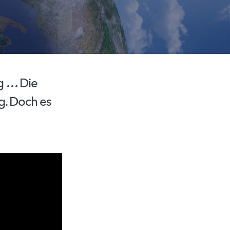
g
… Die
g.
Doch es