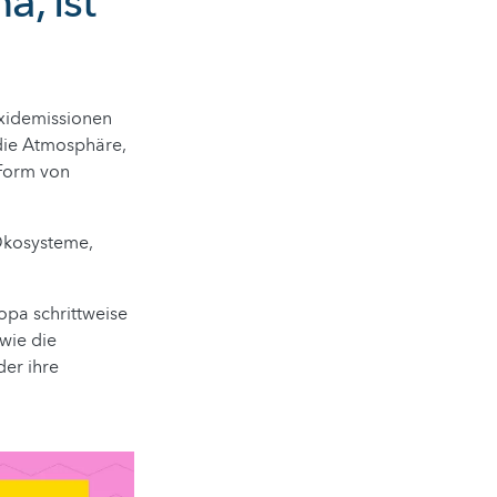
, ist
oxidemissionen
 die Atmosphäre,
 Form von
Ökosysteme,
pa schrittweise
wie die
er ihre