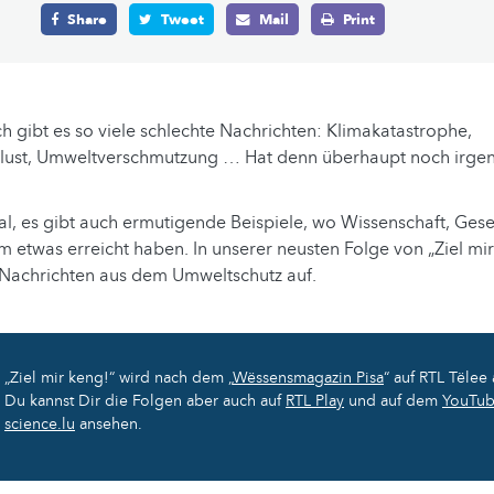
Share
Tweet
Mail
Print
 gibt es so viele schlechte Nachrichten: Klimakatastrophe,
erlust, Umweltverschmutzung … Hat denn überhaupt noch irge
, es gibt auch ermutigende Beispiele, wo Wissenschaft, Gese
m etwas erreicht haben. In unserer neusten Folge von „Ziel mi
e Nachrichten aus dem Umweltschutz auf.
„Ziel mir keng!“ wird nach dem „
Wëssensmagazin Pisa
“ auf RTL Tëlee 
Du kannst Dir die Folgen aber auch auf
RTL Play
und auf dem
YouTub
science.lu
ansehen.