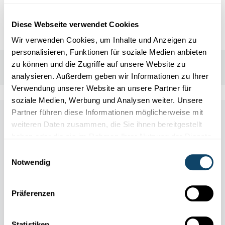
info@lcto.lu
Diese Webseite verwendet Cookies
Wir verwenden Cookies, um Inhalte und Anzeigen zu
personalisieren, Funktionen für soziale Medien anbieten
zu können und die Zugriffe auf unsere Website zu
analysieren. Außerdem geben wir Informationen zu Ihrer
Verwendung unserer Website an unsere Partner für
soziale Medien, Werbung und Analysen weiter. Unsere
Partner führen diese Informationen möglicherweise mit
Other scientific events
weiteren Daten zusammen, die Sie ihnen bereitgestellt
haben oder die sie im Rahmen Ihrer Nutzung der Dienste
gesammelt haben.
Einwilligungsauswahl
Alle Events
Notwendig
Präferenzen
11.04
31.10
/
2026
2026
Statistiken