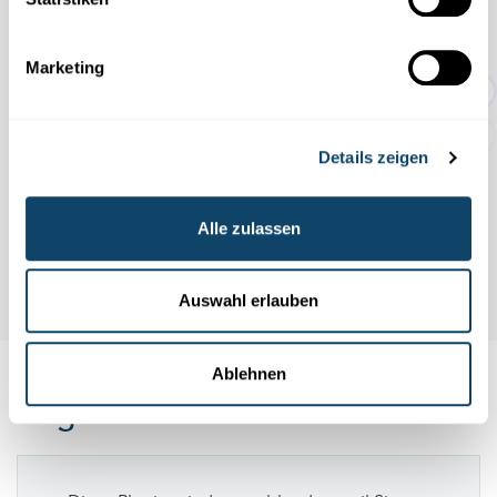
TEMPORÄRE AUSSTELLUNG:
Marketing
Geschichten rund um den Abf...
Details zeigen
Alle zulassen
Auswahl erlauben
Ablehnen
Folge
science.lu