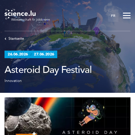
Skip
to
FR
main
content
Startseite
26.06.2026
27.06.2026
/
Asteroid Day Festival
Innovation