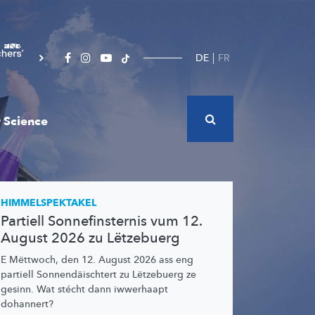
DE
FR
 Science
HIMMELSPEKTAKEL
Partiell Sonnefinsternis vum 12.
August 2026 zu Lëtzebuerg
E Mëttwoch, den 12. August 2026 ass eng
partiell
Sonnendäischtert
zu Lëtzebuerg ze
gesinn. Wat stécht dann iwwerhaapt
dohannert?