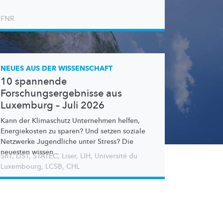
FNR
NEUES AUS DER WISSENSCHAFT
10 spannende
Forschungsergebnisse aus
Luxemburg – Juli 2026
Kann der Klimaschutz Unternehmen helfen,
Energiekosten zu sparen? Und setzen soziale
Netzwerke Jugendliche unter Stress? Die
neuesten wissen...
SnT
,
LIST
,
STATEC
,
Liser
,
LIH
,
Université du
Luxembourg
,
LCSB
,
CHL