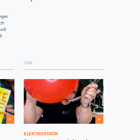
nger
ch
vill
ft
FNR
ELEKTROSTATIK