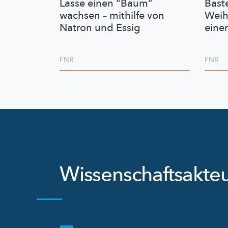
Lasse einen “Baum”
Bast
wachsen – mithilfe von
Weih
Natron und Essig
eine
FNR
FNR
Wissenschaftsakte