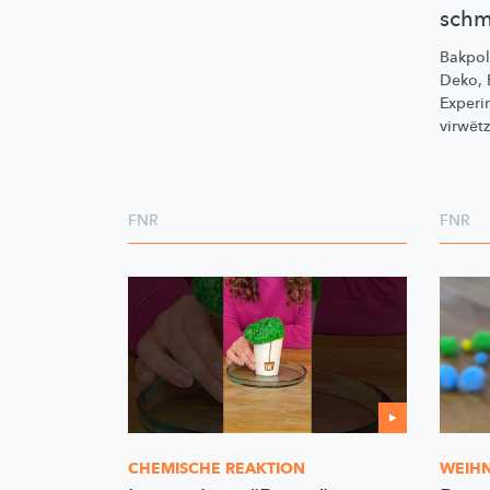
schm
Bakpolv
Deko, E
Experi
virwët
FNR
FNR
CHEMISCHE REAKTION
WEIHN