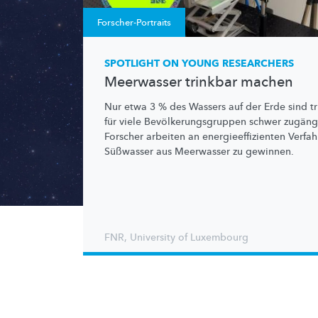
Forscher-Portraits
SPOTLIGHT ON YOUNG RESEARCHERS
Meerwasser trinkbar machen
Nur etwa 3 % des Wassers auf der Erde sind t
für viele
Bevölkerungsgruppen
schwer zugängl
Forscher arbeiten an
energieeffizienten
Verfah
Süßwasser aus Meerwasser zu gewinnen.
FNR
,
University of Luxembourg