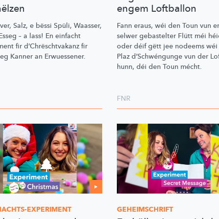
ëlzen
engem Loftballon
er, Salz, e bëssi Spüli, Waasser,
Fann eraus, wéi den Toun vun e
sseg – a lass! En einfacht
selwer gebastelter Flütt méi héi
ment fir
d’Chrëschtvakanz
fir
oder déif gëtt jee nodeems wéi 
zeg Kanner an Erwuessener.
Plaz
d’Schwéngunge
vun der Lo
hunn, déi den Toun mécht.
FNR
ACHTS-EXPERIMENT
GEHEIMSCHRIFT