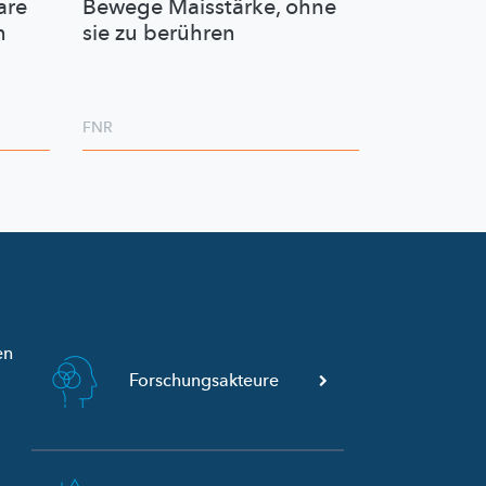
are
Bewege Maisstärke, ohne
n
sie zu berühren
FNR
en
Forschungsakteure