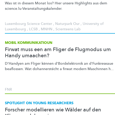
Was ist in diesem Monat los? Hier unsere Highlights aus dem
science.lu-Veranstaltungskalender.
Luxembourg Science Center
,
Naturpark Our
,
University of
Luxembourg
,
LCSB
,
MNHN
,
Scienteens Lab
MOBIL KOMMUNIKATIOUN
Firwat muss een am Fliger de Flugmodus um
Handy umaachen?
D'Handyen am Fliger kënnen
d'Bordelektronik
an d'Funkreseaue
beaflossen. Wat
dohannerstécht
a firwat modern Maschinnen h...
FNR
SPOTLIGHT ON YOUNG RESEARCHERS
Forscher modellieren wie Wälder auf den