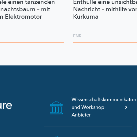
ele einen tanzenden
Enthülle eine unsichtb
nachtsbaum – mit
Nachricht – mithilfe vo
m Elektromotor
Kurkuma
FNR
Wissenschaftskommunikator
ure
und
Workshop-
Anbieter