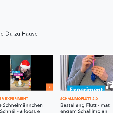
ie Du zu Hause
ER-EXPERIMENT
SCHALLIMOFLÜTT
2.0
e Schnéimännchen
Bastel eng Flütt - mat
Schnéi – a looss e
engem Schallimo an