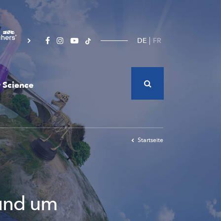
DE
FR
 Science
Startseite
rund um