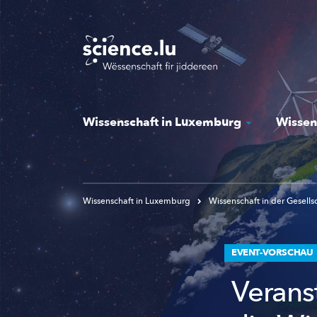
Skip
to
main
content
Wissenschaft in Luxemburg
Wissen
Wissenschaft in Luxemburg
Wissenschaft in der Gesells
EVENT-VORSCHAU
Verans