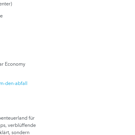
enter)
ge
lar Economy
um-den-abfall
benteuerland für
ps, verblüffende
klärt, sondern