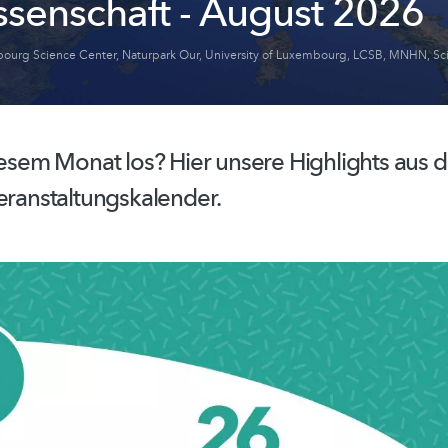
ssenschaft - August 2026
ourg Science Center
,
Naturpark Our
,
University of Luxembourg
,
LCSB
,
MNHN
,
Sc
diesem Monat los? Hier unsere Highlights aus
eranstaltungskalender.