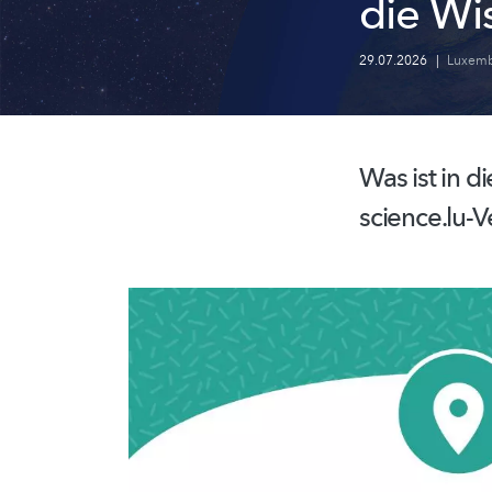
die Wi
29.07.2026
|
Luxemb
Was ist in 
science.lu-V