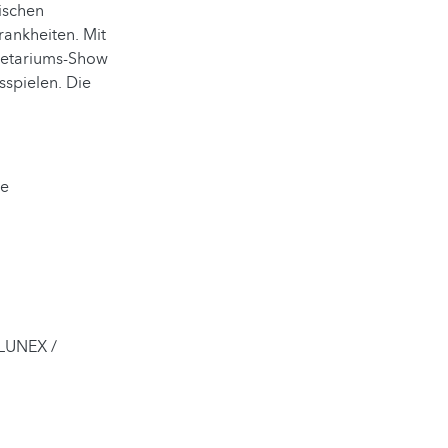
ischen
rankheiten. Mit
netariums-Show
sspielen. Die
ge
 LUNEX /