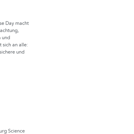
pse Day macht
bachtung,
n und
sich an alle:
 sichere und
urg Science