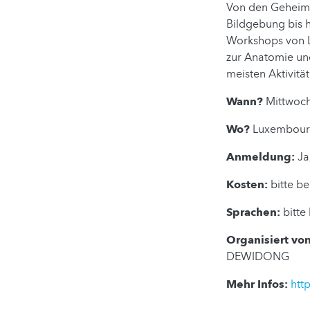
Von den Geheimn
Bildgebung bis h
Workshops von L
zur Anatomie und
meisten Aktivit
Wann?
Mittwoch
Wo?
Luxembourg 
Anmeldung:
Ja
Kosten:
bitte b
Sprachen:
bitte
Organisiert von
DEWIDONG
Mehr Infos:
htt