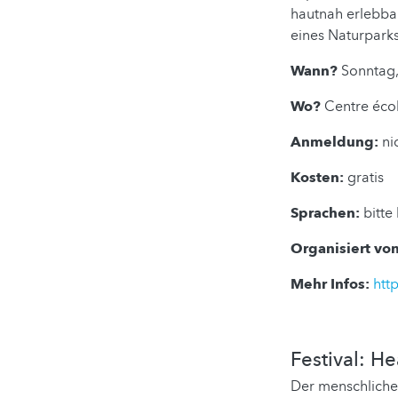
hautnah erlebba
eines Naturparks
Wann?
Sonntag,
Wo?
Centre écol
Anmeldung:
ni
Kosten:
gratis
Sprachen:
bitte
Organisiert von
Mehr Infos:
htt
Festival: H
Der menschliche 