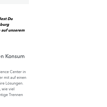
dest Du
mburg
h auf unserem
den Konsum
ence Center in
 mit auf einen
läre Lösungen.
 wie viel
chtige Trennen