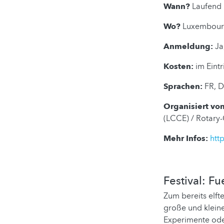
Wann?
Laufend 
Wo?
Luxembourg 
Anmeldung:
Ja
Kosten:
im Eintr
Sprachen:
FR, D
Organisiert von
(LCCE) / Rotar
Mehr Infos:
htt
Festival: F
Zum bereits elft
große und klein
Experimente oder