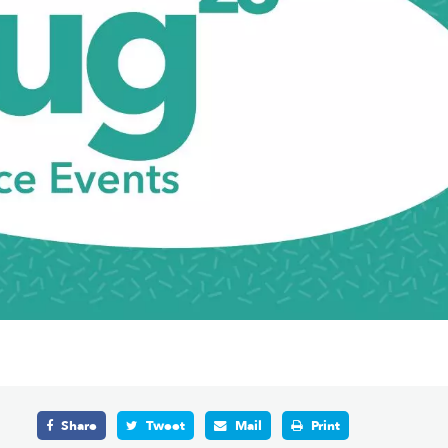
Share
Tweet
Mail
Print