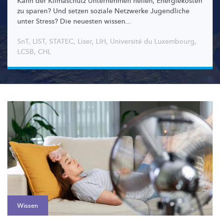
Kann der Klimaschutz Unternehmen helfen, Energiekosten
zu sparen? Und setzen soziale Netzwerke Jugendliche
unter Stress? Die neuesten wissen...
SnT
,
LIST
,
STATEC
,
Liser
,
LIH
,
Université du Luxembourg
,
LCSB
,
CHL
Wissen