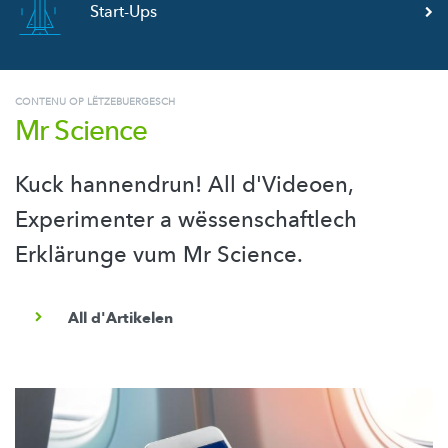
Start-Ups
CONTENU OP LËTZEBUERGESCH
Mr Science
Kuck hannendrun! All d'Videoen,
Experimenter a wëssenschaftlech
Erklärunge vum Mr Science.
All d'Artikelen