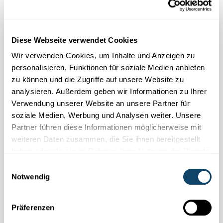
Diese Webseite verwendet Cookies
Wir verwenden Cookies, um Inhalte und Anzeigen zu
personalisieren, Funktionen für soziale Medien anbieten
zu können und die Zugriffe auf unsere Website zu
analysieren. Außerdem geben wir Informationen zu Ihrer
Verwendung unserer Website an unsere Partner für
soziale Medien, Werbung und Analysen weiter. Unsere
Partner führen diese Informationen möglicherweise mit
weiteren Daten zusammen, die Sie ihnen bereitgestellt
haben oder die sie im Rahmen Ihrer Nutzung der Dienste
WEIHNACHTS-EXPERIMENT
Bastele einen tanzenden Weihnachtsbaum –
gesammelt haben.
Einwilligungsauswahl
mit einem Elektromotor
Notwendig
FNR
Präferenzen