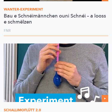
WANTER-EXPERIMENT
Bau e Schnéimännchen ouni Schnéi – a looss
e schmëlzen
FNR
SCHALLIMOFLÜTT
2.0