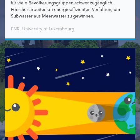
für viele
Bevölkerungsgruppen
schwer zugänglich.
Forscher arbeiten an
energieeffizienten
Verfahren, um
Süßwasser aus Meerwasser zu gewinnen.
FNR
,
University of Luxembourg