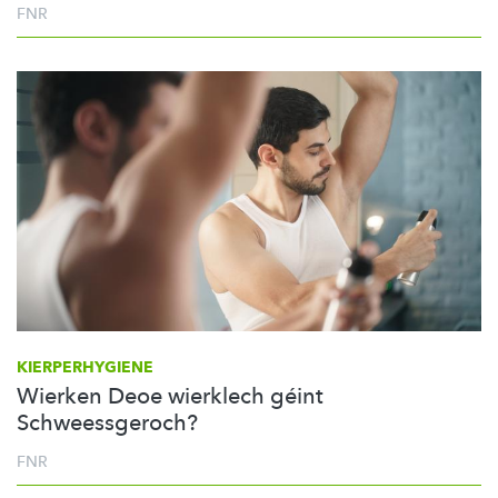
FNR
KIERPERHYGIENE
Wierken Deoe wierklech géint
Schweessgeroch?
FNR