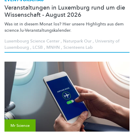
Veranstaltungen in Luxemburg rund um die
Wissenschaft - August 2026
Was ist in diesem Monat los? Hier unsere Highlights aus dem
science.lu-Veranstaltungskalender.
Luxembourg Science Center
,
Naturpark Our
,
University of
Luxembourg
,
LCSB
,
MNHN
,
Scienteens Lab
Mr Science