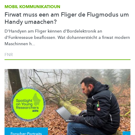
MOBIL KOMMUNIKATIOUN
Firwat muss een am Fliger de Flugmodus um
Handy umaachen?
D'Handyen am Fliger kënnen
d'Bordelektronik
an
d'Funkreseaue beaflossen. Wat
dohannerstécht
a firwat modern
Maschinnen h...
FNR
Forscher-Portraits