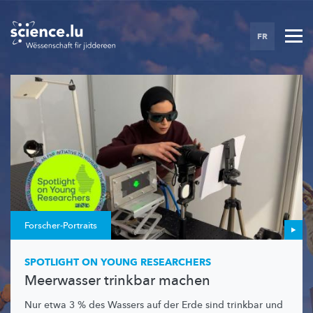
Skip
to
FR
main
content
Forscher-Portraits
SPOTLIGHT ON YOUNG RESEARCHERS
Meerwasser trinkbar machen
Nur etwa 3 % des Wassers auf der Erde sind trinkbar und