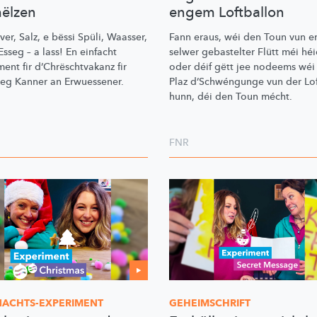
ëlzen
engem Loftballon
er, Salz, e bëssi Spüli, Waasser,
Fann eraus, wéi den Toun vun e
sseg – a lass! En einfacht
selwer gebastelter Flütt méi héi
ment fir
d’Chrëschtvakanz
fir
oder déif gëtt jee nodeems wéi 
zeg Kanner an Erwuessener.
Plaz
d’Schwéngunge
vun der Lo
hunn, déi den Toun mécht.
FNR
ACHTS-EXPERIMENT
GEHEIMSCHRIFT