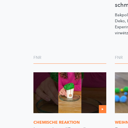
schm
Bakpolv
Deko, E
Experi
virwët
FNR
FNR
CHEMISCHE REAKTION
WEIHN