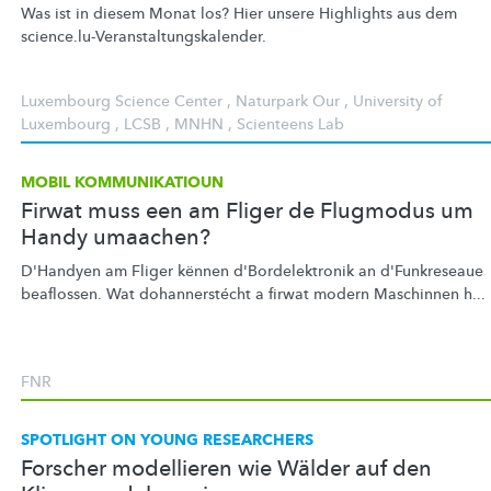
Was ist in diesem Monat los? Hier unsere Highlights aus dem
science.lu-Veranstaltungskalender.
Luxembourg Science Center
,
Naturpark Our
,
University of
Luxembourg
,
LCSB
,
MNHN
,
Scienteens Lab
MOBIL KOMMUNIKATIOUN
Firwat muss een am Fliger de Flugmodus um
Handy umaachen?
D'Handyen am Fliger kënnen
d'Bordelektronik
an d'Funkreseaue
beaflossen. Wat
dohannerstécht
a firwat modern Maschinnen h...
FNR
SPOTLIGHT ON YOUNG RESEARCHERS
Forscher modellieren wie Wälder auf den