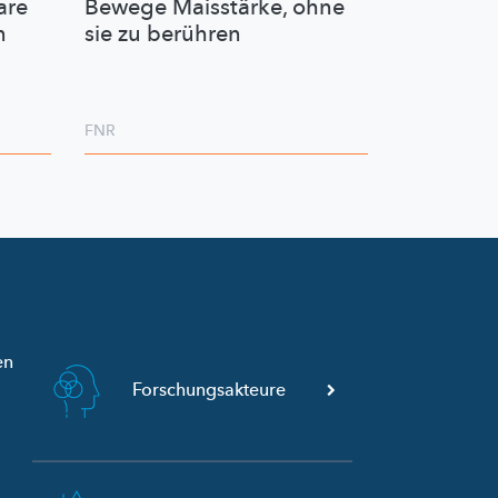
are
Bewege Maisstärke, ohne
n
sie zu berühren
FNR
en
Forschungsakteure