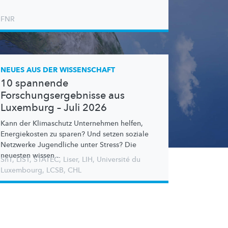
FNR
NEUES AUS DER WISSENSCHAFT
10 spannende
Forschungsergebnisse aus
Luxemburg – Juli 2026
Kann der Klimaschutz Unternehmen helfen,
Energiekosten zu sparen? Und setzen soziale
Netzwerke Jugendliche unter Stress? Die
neuesten wissen...
SnT
,
LIST
,
STATEC
,
Liser
,
LIH
,
Université du
Luxembourg
,
LCSB
,
CHL