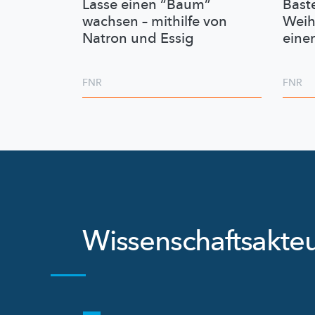
Lasse einen “Baum”
Bast
wachsen – mithilfe von
Weih
Natron und Essig
eine
FNR
FNR
Wissenschaftsakte