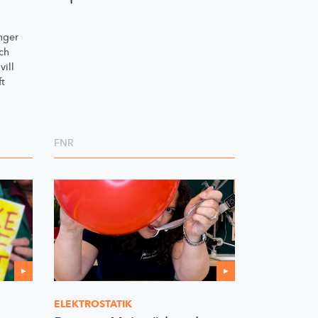
nger
ch
vill
ft
FNR
ELEKTROSTATIK