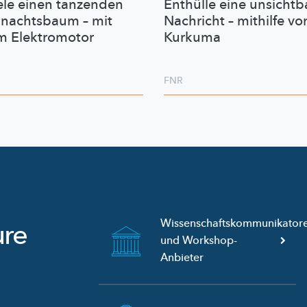
ele einen tanzenden
Enthülle eine unsichtb
nachtsbaum – mit
Nachricht – mithilfe vo
m Elektromotor
Kurkuma
FNR
Wissenschaftskommunikator
ure
und
Workshop-
Anbieter