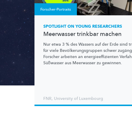
Forscher-Portraits
SPOTLIGHT ON YOUNG RESEARCHERS
Meerwasser trinkbar machen
Nur etwa 3 % des Wassers auf der Erde sind t
für viele
Bevölkerungsgruppen
schwer zugängl
Forscher arbeiten an
energieeffizienten
Verfah
Süßwasser aus Meerwasser zu gewinnen.
FNR
,
University of Luxembourg