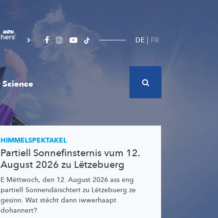
DE
FR
 Science
HIMMELSPEKTAKEL
Partiell Sonnefinsternis vum 12.
August 2026 zu Lëtzebuerg
E Mëttwoch, den 12. August 2026 ass eng
partiell
Sonnendäischtert
zu Lëtzebuerg ze
gesinn. Wat stécht dann iwwerhaapt
dohannert?