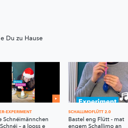
ie Du zu Hause
ER-EXPERIMENT
SCHALLIMOFLÜTT
2.0
e Schnéimännchen
Bastel eng Flütt - mat
Schnéi – a looss e
engem Schallimo an