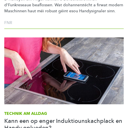
d'Funkreseaue beaflossen. Wat
dohannerstécht
a firwat modern
Maschinnen haut méi robust géint esou Handysignaler sinn.
FNR
TECHNIK AM ALLDAG
Kann een op enger Induktiounskachplack en
Handy oplueden?