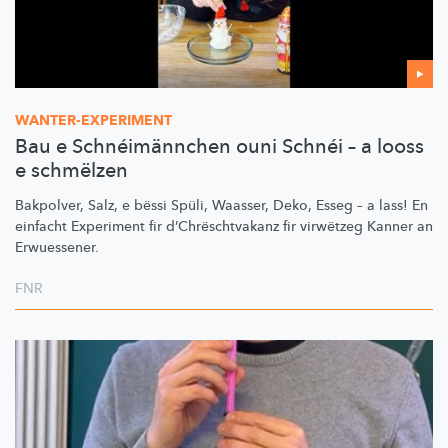
WANTER-EXPERIMENT
Bau e Schnéimännchen ouni Schnéi – a looss
e schmëlzen
Bakpolver, Salz, e bëssi Spüli, Waasser, Deko, Esseg – a lass! En
einfacht Experiment fir
d’Chrëschtvakanz
fir virwëtzeg Kanner an
Erwuessener.
FNR