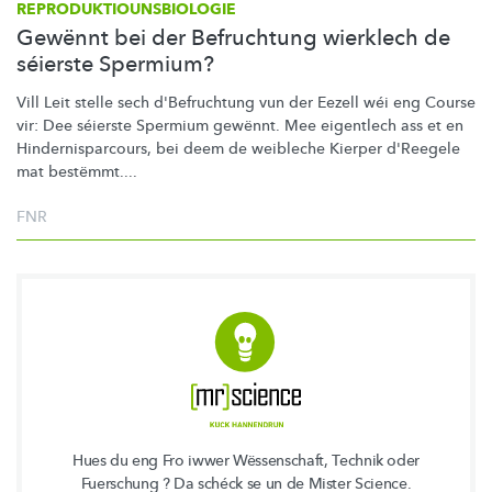
REPRODUKTIOUNSBIOLOGIE
Gewënnt bei der Befruchtung wierklech de
séierste Spermium?
Vill Leit stelle sech d'Befruchtung vun der Eezell wéi eng Course
vir: Dee séierste Spermium gewënnt. Mee eigentlech ass et en
Hindernisparcours,
bei deem de weibleche Kierper d'Reegele
mat bestëmmt....
FNR
Hues du eng Fro iwwer Wëssenschaft, Technik oder
Fuerschung ? Da schéck se un de Mister Science.