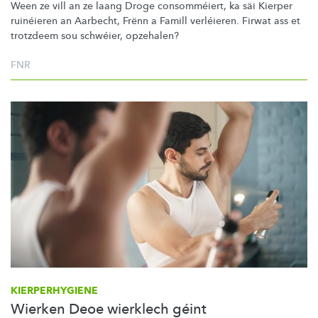
Ween ze vill an ze laang Droge
consomméiert,
ka säi Kierper
ruinéieren an Aarbecht, Frënn a Famill verléieren. Firwat ass et
trotzdeem sou schwéier, opzehalen?
FNR
KIERPERHYGIENE
Wierken Deoe wierklech géint