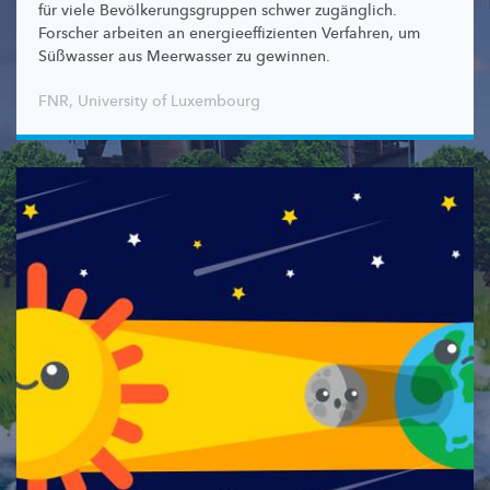
für viele
Bevölkerungsgruppen
schwer zugänglich.
Forscher arbeiten an
energieeffizienten
Verfahren, um
Süßwasser aus Meerwasser zu gewinnen.
FNR
,
University of Luxembourg