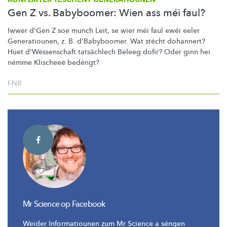
Gen Z vs. Babyboomer: Wien ass méi faul?
Iwwer d'Gen Z soe munch Leit, se wier méi faul ewéi eeler
Generatiounen,
z. B. d'Babyboomer. Wat stécht dohannert?
Huet
d'Wëssenschaft
tatsächlech Beleeg dofir? Oder ginn hei
nëmme Klischeeë bedéngt?
FNR
Mr Science op Facebook
Weider Informatiounen zum Mr Science a séngen