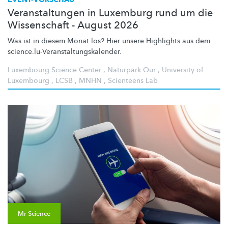
Veranstaltungen in Luxemburg rund um die
Wissenschaft - August 2026
Was ist in diesem Monat los? Hier unsere Highlights aus dem
science.lu-Veranstaltungskalender.
Luxembourg Science Center
,
Naturpark Our
,
University of
Luxembourg
,
LCSB
,
MNHN
,
Scienteens Lab
Mr Science