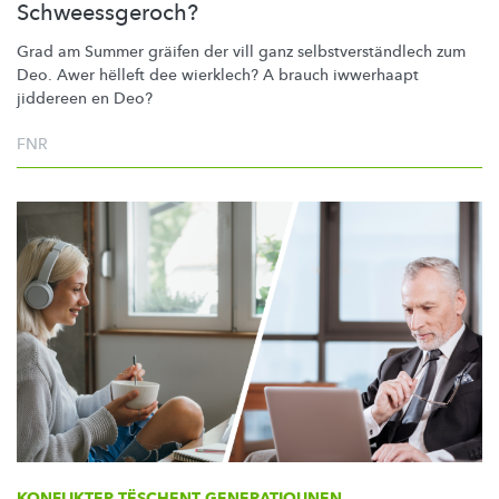
Schweessgeroch?
Grad am Summer gräifen der vill ganz
selbstverständlech
zum
Deo. Awer hëlleft dee wierklech? A brauch iwwerhaapt
jiddereen en Deo?
FNR
KONFLIKTER TËSCHENT GENERATIOUNEN