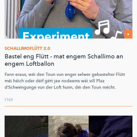
SCHALLIMOFLÜTT
2.0
Bastel eng Flütt - mat engem Schallimo an
engem Loftballon
Fann eraus, wéi den Toun vun enger selwer gebastelter Flütt
méi héich oder déif gëtt jee nodeems wéi vill Plaz
d’Schwéngunge
vun der Loft hunn, déi den Toun mécht.
FNR