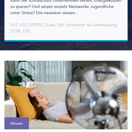
Kann der Klimaschutz Unternehmen helfen, Energiekosten
zu sparen? Und setzen soziale Netzwerke Jugendliche
unter Stress? Die neuesten wissen...
SnT
,
LIST
,
STATEC
,
Liser
,
LIH
,
Université du Luxembourg
,
LCSB
,
CHL
Wissen