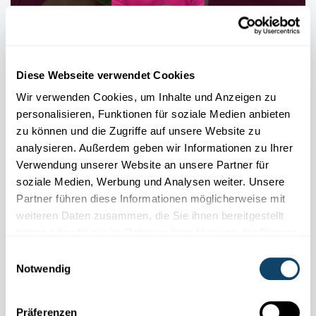
Diese Webseite verwendet Cookies
Wir verwenden Cookies, um Inhalte und Anzeigen zu
personalisieren, Funktionen für soziale Medien anbieten
zu können und die Zugriffe auf unsere Website zu
analysieren. Außerdem geben wir Informationen zu Ihrer
CHEMISCHE REAKTION
Verwendung unserer Website an unsere Partner für
Lasse einen “Baum” wachsen – mithilfe von
soziale Medien, Werbung und Analysen weiter. Unsere
Natron und Essig
Partner führen diese Informationen möglicherweise mit
Dieser
„Backpulver-Baum“
funktioniert nach einem ähnlichen
weiteren Daten zusammen, die Sie ihnen bereitgestellt
Prinzip wie der
„Backpulver-Vulkan“.
haben oder die sie im Rahmen Ihrer Nutzung der Dienste
gesammelt haben.
FNR
Einwilligungsauswahl
Notwendig
Präferenzen