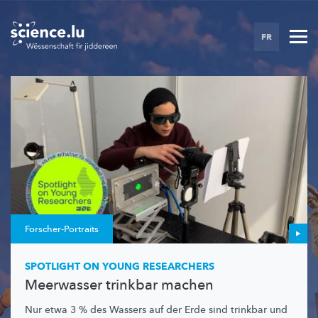
Skip
to
FR
main
content
Forscher-Portraits
SPOTLIGHT ON YOUNG RESEARCHERS
Meerwasser trinkbar machen
Nur etwa 3 % des Wassers auf der Erde sind trinkbar und