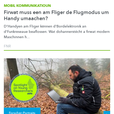
MOBIL KOMMUNIKATIOUN
Firwat muss een am Fliger de Flugmodus um
Handy umaachen?
D'Handyen am Fliger kënnen
d'Bordelektronik
an
d'Funkreseaue beaflossen. Wat
dohannerstécht
a firwat modern
Maschinnen h...
FNR
Forscher-Portraits