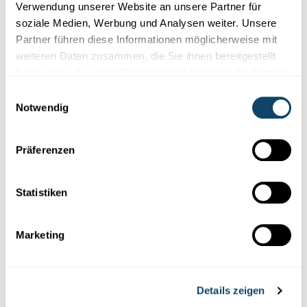
Verwendung unserer Website an unsere Partner für
Wissen
soziale Medien, Werbung und Analysen weiter. Unsere
Partner führen diese Informationen möglicherweise mit
ERNÄHRUNGSWISSENSCHAFT
weiteren Daten zusammen, die Sie ihnen bereitgestellt
Die neue US-Ernährungspyramide – verkehrte
haben oder die sie im Rahmen Ihrer Nutzung der Dienste
Welt?
gesammelt haben.
Einwilligungsauswahl
Die USA stellen ihre
Ernährungspyramide
auf den Kopf.
Notwendig
Ernährungswissenschaftler
Prof. Torsten Bohn vom LIH ordnet
ein, w...
LIH
,
FNR
Präferenzen
Statistiken
Marketing
Details zeigen