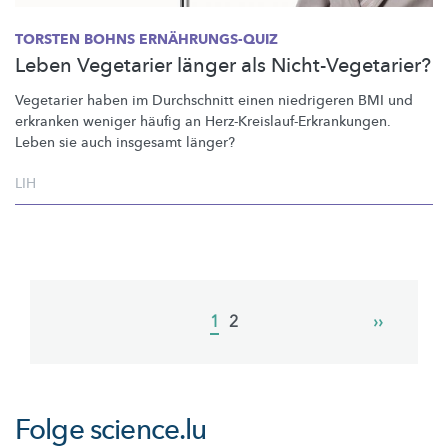
TORSTEN BOHNS
ERNÄHRUNGS-QUIZ
Leben Vegetarier länger als Nicht-Vegetarier?
Vegetarier haben im Durchschnitt einen niedrigeren BMI und
erkranken weniger häufig an
Herz-Kreislauf-Erkrankungen.
Leben sie auch insgesamt länger?
LIH
Pagination
Current
1
Page
2
Next
››
page
page
Folge
science.lu