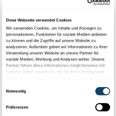
möglicherweise
auch für die Gesundheit.
LIH
Diese Webseite verwendet Cookies
Wir verwenden Cookies, um Inhalte und Anzeigen zu
personalisieren, Funktionen für soziale Medien anbieten
zu können und die Zugriffe auf unsere Website zu
analysieren. Außerdem geben wir Informationen zu Ihrer
Verwendung unserer Website an unsere Partner für
soziale Medien, Werbung und Analysen weiter. Unsere
Partner führen diese Informationen möglicherweise mit
weiteren Daten zusammen, die Sie ihnen bereitgestellt
haben oder die sie im Rahmen Ihrer Nutzung der Dienste
gesammelt haben.
Einwilligungsauswahl
Notwendig
PLÖTZLICHE
HERZZWISCHENFÄLLE
BEIM SPORT
Luxemburg ermittelt
Präferenzen
Herzzwischenfälle
können sowohl
Hochleistungs-
als auch
Freizeitsportler
treffen, die noch nie zuvor Herzprobleme hatten