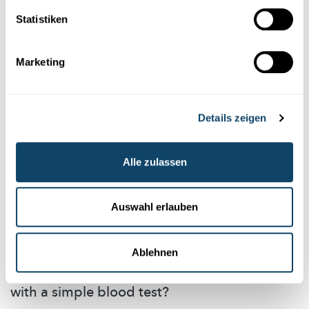
- in Luxemburg gibt es
schätzungsweise
5 Fälle pro Jahr.
Statistiken
LIH
Marketing
Details zeigen
Alle zulassen
Auswahl erlauben
Ablehnen
FIGHT AGAINST HEART ATTACK
Predicting what happens after a heart attack
with a simple blood test?