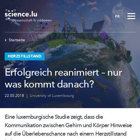
Skip
to
FR
main
content
Startseite
HERZSTILLSTAND
Erfolgreich reanimiert – nur
was kommt danach?
22.05.2018
|
University of Luxembourg
Eine
luxemburgische
Studie zeigt, dass die
Kommunikation zwischen Gehirn und Körper Hinweise
auf die
Überlebenschance
nach einem
Herzstillstand