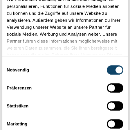
personalisieren, Funktionen für soziale Medien anbieten
Studienteilnehmer gesucht
zu können und die Zugriffe auf unsere Website zu
analysieren. Außerdem geben wir Informationen zu Ihrer
STUDY PARTICIPANTS NEEDED
Verwendung unserer Website an unsere Partner für
Survey on menstrual and gynaecological
soziale Medien, Werbung und Analysen weiter. Unsere
health in Luxembourg
Partner führen diese Informationen möglicherweise mit
The aim of this survey is to gather information about people’s
weiteren Daten zusammen, die Sie ihnen bereitgestellt
experiences of their periods and to learn more about ac...
haben oder die sie im Rahmen Ihrer Nutzung der Dienste
gesammelt haben.
Einwilligungsauswahl
Notwendig
Präferenzen
Statistiken
Marketing