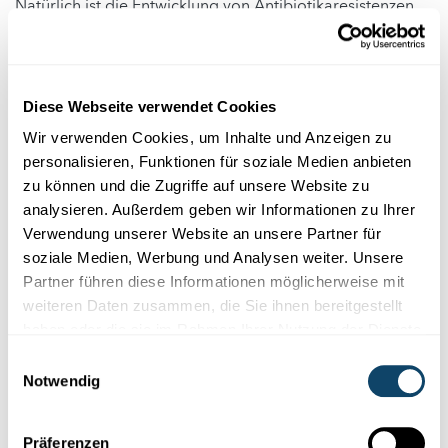
Natürlich ist die Entwicklung von Antibiotikaresistenzen
ein globales Phänomen. Und es gibt von Land zu Land
große Unterschiede in Bezug auf den Verbrauch von
Antibiotika und die Entwicklung von Resistenzen.
Diese Webseite verwendet Cookies
Entwicklung von Resistenzen in Europa
Wir verwenden Cookies, um Inhalte und Anzeigen zu
und in der Welt
personalisieren, Funktionen für soziale Medien anbieten
zu können und die Zugriffe auf unsere Website zu
Europa scheint aber auch auf dem guten Weg zu
analysieren. Außerdem geben wir Informationen zu Ihrer
sein
: Bei 50 % der untersuchten Bakterien-Antibiotika-
Verwendung unserer Website an unsere Partner für
Paare ist der Anteil an resistenten Bakterien seit
soziale Medien, Werbung und Analysen weiter. Unsere
20 Jahren stabil oder im Begriff, sich zu stabilisieren. Bei
Partner führen diese Informationen möglicherweise mit
17 % steigt der Anteil an resistenten Bakterien weiter an,
weiteren Daten zusammen, die Sie ihnen bereitgestellt
bei 17 % fällt er.
haben oder die sie im Rahmen Ihrer Nutzung der Dienste
gesammelt haben.
Einwilligungsauswahl
Notwendig
Präferenzen