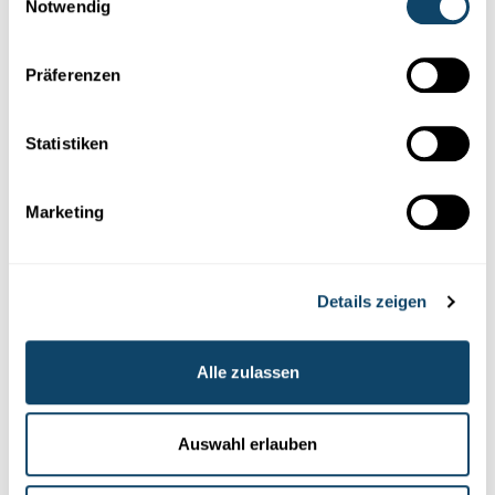
Notwendig
FRIEDENSFORSCHUNG
Wie wird wieder Frieden?
Präferenzen
Wissenschaftler
erforschen, unter welchen Bedingungen
Friedensprozesse
gelingen. Dabei müssen in Zukunft wohl neue
Wege ...
Statistiken
FNR
Marketing
Details zeigen
Alle zulassen
Auswahl erlauben
Forscher-Portraits