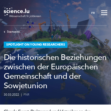
Skip
to
FR
main
content
Startseite
SPOTLIGHT ON YOUNG RESEARCHERS
Die historischen Beziehungen
zwischen der Europäischen
Gemeinschaft und der
Sowjetunion
30.03.2022
|
FNR