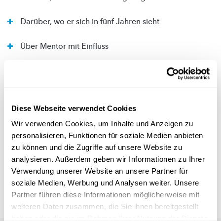
Darüber, wo er sich in fünf Jahren sieht
Über Mentor mit Einfluss
Über bisher erreichte Meilensteine
Autor
: Emily Iversen (FNR)
Diese Webseite verwendet Cookies
Übersetzung
: Nadia Taouil (t9n)
Wir verwenden Cookies, um Inhalte und Anzeigen zu
personalisieren, Funktionen für soziale Medien anbieten
zu können und die Zugriffe auf unsere Website zu
Dieser Artikel ist Teil der "Spotlight on young
analysieren. Außerdem geben wir Informationen zu Ihrer
researchers"-Serie vom Fonds National de la
Verwendung unserer Website an unsere Partner für
Recherche (FNR).
soziale Medien, Werbung und Analysen weiter. Unsere
https://www.fnr.lu/spotlight-on-young-researchers/
Partner führen diese Informationen möglicherweise mit
weiteren Daten zusammen, die Sie ihnen bereitgestellt
haben oder die sie im Rahmen Ihrer Nutzung der Dienste