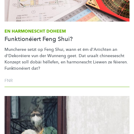
EN HARMONESCHT DOHEEM
Funktionéiert Feng Shui?
Muncheree setzt op Feng Shui, wann et ëm d'Ariichten an
d'Dekoréiere vun der Wunneng geet. Dat uraalt chineesescht
Konzept soll dobäi hëllefen, en harmonescht Liewen ze féieren.
Funktionéiert
dat?
FNR