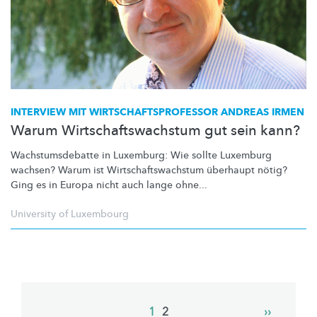
INTERVIEW MIT
WIRTSCHAFTSPROFESSOR
ANDREAS IRMEN
Warum Wirtschaftswachstum gut sein kann?
Wachstumsdebatte
in Luxemburg: Wie sollte Luxemburg
wachsen? Warum ist
Wirtschaftswachstum
überhaupt nötig?
Ging es in Europa nicht auch lange ohne...
University of Luxembourg
Pagination
Current
1
Page
2
Next
››