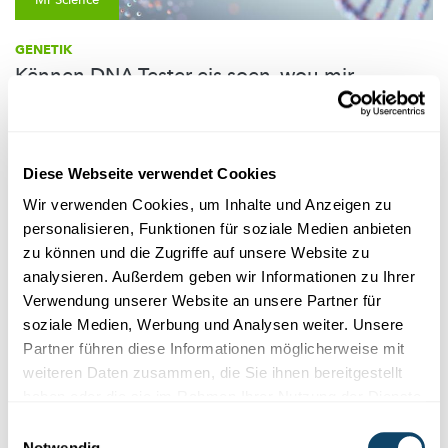
Mr Science
GENETIK
Kënnen DNA-Tester eis soen, wou mir
hierkommen?
Kann ee mat engem DNA-Test erausfannen, wou seng Vireltere
gewunnt hunn?
Diese Webseite verwendet Cookies
FNR
Wir verwenden Cookies, um Inhalte und Anzeigen zu
personalisieren, Funktionen für soziale Medien anbieten
zu können und die Zugriffe auf unsere Website zu
analysieren. Außerdem geben wir Informationen zu Ihrer
Verwendung unserer Website an unsere Partner für
soziale Medien, Werbung und Analysen weiter. Unsere
Partner führen diese Informationen möglicherweise mit
weiteren Daten zusammen, die Sie ihnen bereitgestellt
haben oder die sie im Rahmen Ihrer Nutzung der Dienste
gesammelt haben.
Einwilligungsauswahl
Wissenschaft in der Gesellschaft
Notwendig