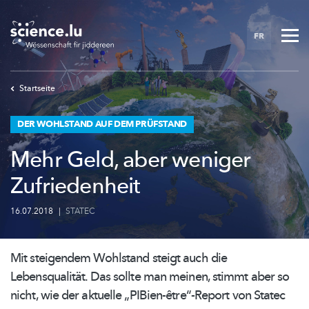
Skip
to
FR
main
content
Startseite
DER WOHLSTAND AUF DEM PRÜFSTAND
Mehr Geld, aber weniger
Zufriedenheit
16.07.2018
|
STATEC
Mit steigendem Wohlstand steigt auch die
Lebensqualität.
Das sollte man meinen, stimmt aber so
nicht, wie der aktuelle
„PIBien-être“-Report
von Statec