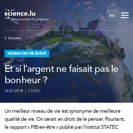
Skip
to
DE
main
content
Accueil
NIVEAU DE VIE ÉLEVÉ
Et si l’argent ne faisait pas le
bonheur ?
16.07.2018
|
STATEC
Un meilleur niveau de vie est synonyme de meilleure
qualité de vie. On serait en droit de le penser. Pourtant,
le rapport « PIBien-être » publié par l’institut STATEC