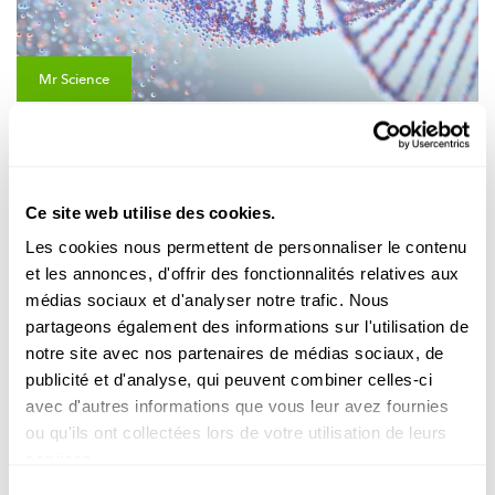
Mr Science
GENETIK
Kënnen DNA-Tester eis soen, wou mir
hierkommen?
Ce site web utilise des cookies.
Kann ee mat engem DNA-Test erausfannen, wou seng Vireltere
gewunnt hunn?
Les cookies nous permettent de personnaliser le contenu
et les annonces, d'offrir des fonctionnalités relatives aux
FNR
médias sociaux et d'analyser notre trafic. Nous
partageons également des informations sur l'utilisation de
notre site avec nos partenaires de médias sociaux, de
publicité et d'analyse, qui peuvent combiner celles-ci
avec d'autres informations que vous leur avez fournies
ou qu'ils ont collectées lors de votre utilisation de leurs
services.
Sélection