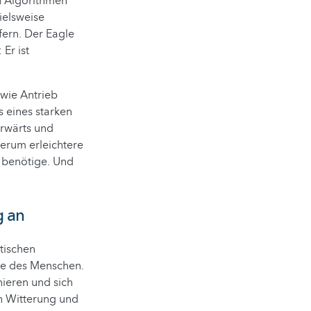
n Algorithmen
ielsweise
fern. Der Eagle
Er ist
wie Antrieb
s eines starken
orwärts und
derum erleichtere
n benötige. Und
g an
tischen
die des Menschen.
nieren und sich
ch Witterung und