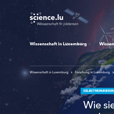
Skip
to
main
content
Wissenschaft in Luxemburg
Wissen
Wissenschaft in Luxemburg
Forschung in Luxemburg
SELBSTREPARIEREN
Wie si