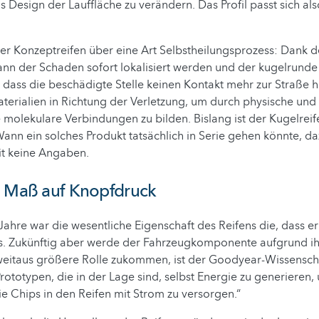
 Design der Lauffläche zu verändern. Das Profil passt sich als
r Konzeptreifen über eine Art Selbstheilungsprozess: Dank d
ann der Schaden sofort lokalisiert werden und der kugelrunde
dass die beschädigte Stelle keinen Kontakt mehr zur Straße ha
terialien in Richtung der Verletzung, um durch physische un
molekulare Verbindungen zu bilden. Bislang ist der Kugelreif
ann ein solches Produkt tatsächlich in Serie gehen könnte, d
t keine Angaben.
h Maß auf Knopfdruck
 Jahre war die wesentliche Eigenschaft des Reifens die, dass 
ers. Zukünftig aber werde der Fahrzeugkomponente aufgrund ih
 weitaus größere Rolle zukommen, ist der Goodyear-Wissensch
 Prototypen, die in der Lage sind, selbst Energie zu generieren
ie Chips in den Reifen mit Strom zu versorgen.“