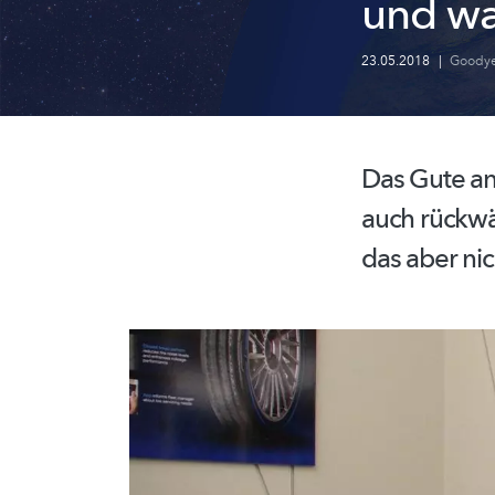
und wa
23.05.2018
|
Goodye
Das Gute an
auch rückwär
das aber nic