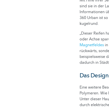
Mit Hilfe ihrer 
sind sie in der 
Informationen ü
360 Urban ist so
kugelrund.
„Dieser Reifen 
oder Achse spare
Magnetfeldes
in
rückwärts, sonde
beispielsweise d
dadurch in Städt
Das Design 
Eine weitere Bes
Polymeren. Wie P
Unter dieser Hau
durch elektrisch