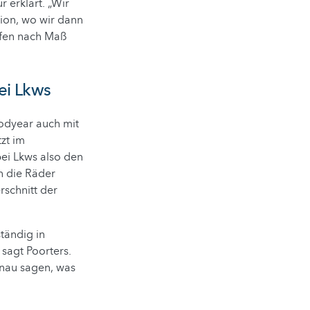
 erklärt. „Wir
ion, wo wir dann
ifen nach Maß
ei Lkws
odyear auch mit
zt im
ei Lkws also den
n die Räder
rschnitt der
tändig in
sagt Poorters.
enau sagen, was