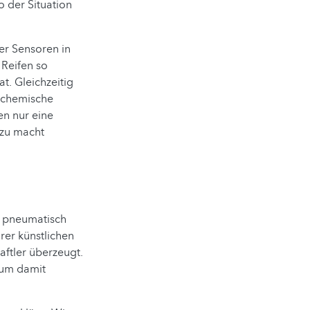
o der Situation
er Sensoren in
 Reifen so
t. Gleichzeitig
d chemische
en nur eine
azu macht
er pneumatisch
rer künstlichen
aftler überzeugt.
, um damit