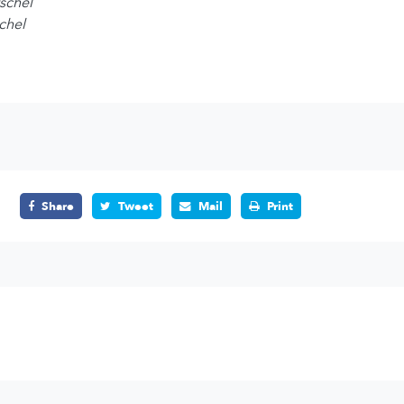
schel
chel
Share
Tweet
Mail
Print