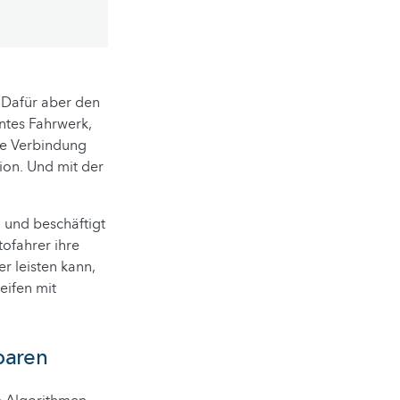
. Dafür aber den
entes Fahrwerk,
die Verbindung
ion. Und mit der
 und beschäftigt
tofahrer ihre
r leisten kann,
eifen mit
paren