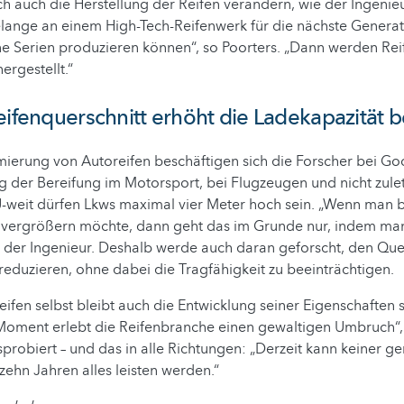
 auch die Herstellung der Reifen verändern, wie der Ingenieur
elange an einem High-Tech-Reifenwerk für die nächste Generat
ine Serien produzieren können“, so Poorters. „Dann werden Re
ergestellt.“
eifenquerschnitt erhöht die Ladekapazität b
ierung von Autoreifen beschäftigen sich die Forscher bei Go
 der Bereifung im Motorsport, bei Flugzeugen und nicht zulet
U-weit dürfen Lkws maximal vier Meter hoch sein. „Wenn man b
st vergrößern möchte, dann geht das im Grunde nur, indem ma
gt der Ingenieur. Deshalb werde auch daran geforscht, den Que
 reduzieren, ohne dabei die Tragfähigkeit zu beeinträchtigen.
ifen selbst bleibt auch die Entwicklung seiner Eigenschaften s
oment erlebt die Reifenbranche einen gewaltigen Umbruch“, 
sprobiert – und das in alle Richtungen: „Derzeit kann keiner g
 zehn Jahren alles leisten werden.“