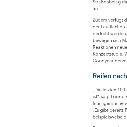
Straßenbelag das
an.
Zudem verfügt de
der Lauffläche k
gedreht werden, 
bewegen sich Ma
Reaktionen neue 
Konzeptstudie. W
Goodyear derzei
Reifen nac
„Die letzten 100
ist“, sagt Poort
Intelligenz eine
„Es gibt bereits
beispielsweise d