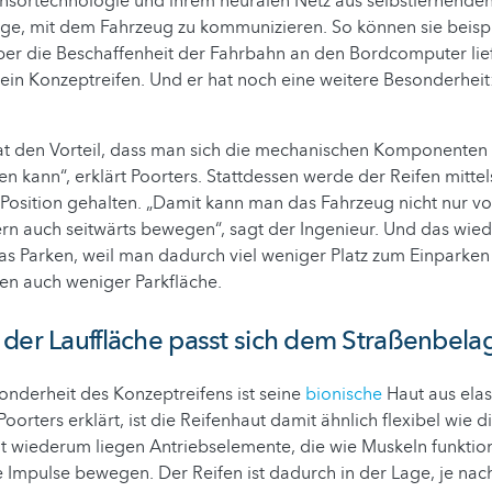
Sensortechnologie und ihrem neuralen Netz aus selbstlernende
Lage, mit dem Fahrzeug zu kommunizieren. So können sie beisp
ber die Beschaffenheit der Fahrbahn an den Bordcomputer lie
 ein Konzeptreifen. Und er hat noch eine weitere Besonderheit: 
hat den Vorteil, dass man sich die mechanischen Komponenten 
n kann“, erklärt Poorters. Stattdessen werde der Reifen mittel
 Position gehalten. „Damit kann man das Fahrzeug nicht nur v
rn auch seitwärts bewegen“, sagt der Ingenieur. Und das wie
as Parken, weil man dadurch viel weniger Platz zum Einparke
en auch weniger Parkfläche.
der Lauffläche passt sich dem Straßenbela
onderheit des Konzeptreifens ist seine
bionische
Haut aus elas
oorters erklärt, ist die Reifenhaut damit ähnlich flexibel wie 
t wiederum liegen Antriebselemente, die wie Muskeln funktio
e Impulse bewegen. Der Reifen ist dadurch in der Lage, je na