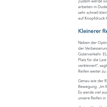
Zudem werde sich
arbeiten in Dud
sehr schnell kle
auf Knopfdruck h
Kleinerer R
Neben der Optim
der Verbesserung
Güterverkehr. E
Platz für die La
verkleinert“, sa
Reifen weiter zu
Genau wie der Re
Bewegung. „Im M
Es werde viel au
unsere Reifen in