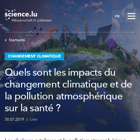
Skip
to
FR
main
content
Startseite
CHANGEMENT CLIMATIQUE
Quels sont les impacts du
changement climatique et de
la pollution atmosphérique
sur la santé ?
30.07.2019
|
Liser