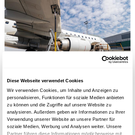
Forschung in Luxemburg
KEROSIN-KNAPPHEIT
Diese Webseite verwendet Cookies
Was der Konflikt im Nahen Osten für
Wir verwenden Cookies, um Inhalte und Anzeigen zu
Urlaubsflüge, Luftfracht und Lieferketten
personalisieren, Funktionen für soziale Medien anbieten
bedeutet
zu können und die Zugriffe auf unsere Website zu
Droht uns das Kerosin auszugehen? Benny Mantin, Professor für
analysieren. Außerdem geben wir Informationen zu Ihrer
Logistics and Supply Chain Management an der Universität L...
Verwendung unserer Website an unsere Partner für
University of Luxembourg
soziale Medien, Werbung und Analysen weiter. Unsere
Partner führen diese Informationen möglicherweise mit