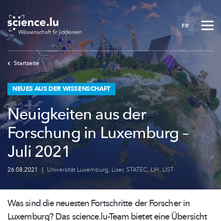
Skip
to
FR
main
content
Startseite
NEUES AUS DER WISSENSCHAFT
Neuigkeiten aus der
Forschung in Luxemburg –
Juli 2021
26.08.2021
|
Universität Luxemburg
,
Liser
,
STATEC
,
LIH
,
LIST
Was sind die neuesten Fortschritte der Forscher in
Luxemburg? Das
science.lu-Team
bietet eine Übersicht