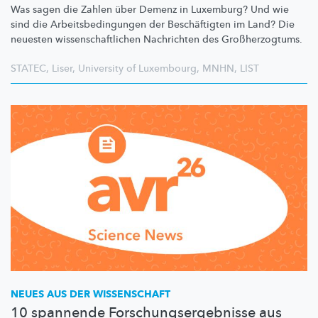
Was sagen die Zahlen über Demenz in Luxemburg? Und wie
sind die
Arbeitsbedingungen
der
Beschäftigten
im Land? Die
neuesten
wissenschaftlichen
Nachrichten des
Großherzogtums.
STATEC
,
Liser
,
University of Luxembourg
,
MNHN
,
LIST
NEUES AUS DER WISSENSCHAFT
10 spannende Forschungsergebnisse aus