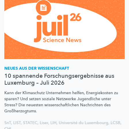
NEUES AUS DER WISSENSCHAFT
10 spannende Forschungsergebnisse aus
Luxemburg – Juli 2026
Kann der Klimaschutz Unternehmen helfen, Energiekosten zu
sparen? Und setzen soziale Netzwerke Jugendliche unter
Stress? Die neuesten
wissenschaftlichen
Nachrichten des
Großherzogtums.
SnT
,
LIST
,
STATEC
,
Liser
,
LIH
,
Université du Luxembourg
,
LCSB
,
CHL