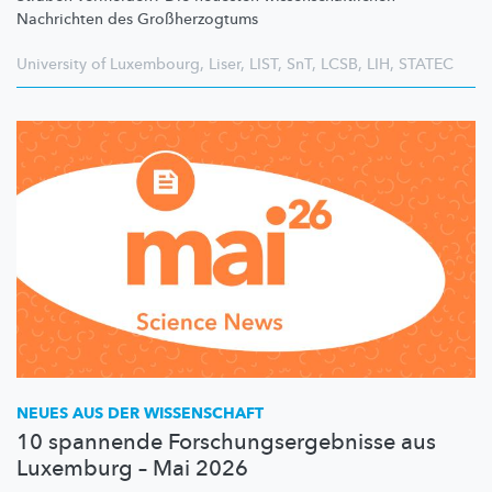
Nachrichten des
Großherzogtums
University of Luxembourg
,
Liser
,
LIST
,
SnT
,
LCSB
,
LIH
,
STATEC
NEUES AUS DER WISSENSCHAFT
10 spannende Forschungsergebnisse aus
Luxemburg – Mai 2026