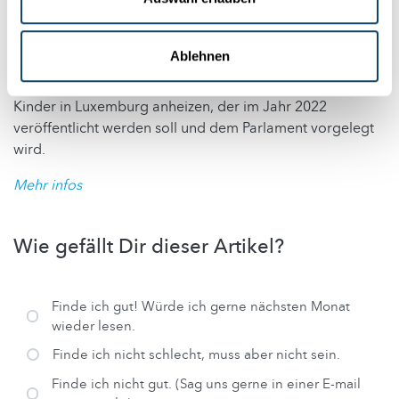
vervollständigen und neue Informationen zu erlangen,
insbesondere im Zusammenhang mit der COVID-19
Ablehnen
Pandemie. Dies wird die öffentliche Debatte zur
Vorbereitung des Nationalen Berichts zur Situation der
Kinder in Luxemburg anheizen, der im Jahr 2022
veröffentlicht werden soll und dem Parlament vorgelegt
wird.
Mehr infos
Wie gefällt Dir dieser Artikel?
Choices
Finde ich gut! Würde ich gerne nächsten Monat
wieder lesen.
Finde ich nicht schlecht, muss aber nicht sein.
Finde ich nicht gut. (Sag uns gerne in einer E-mail