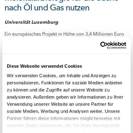
nach Öl und Gas nutzen
Universität Luxemburg
Ein europäisches Projekt in Höhe von 3,4 Millionen Euro
das verschiedene Länder, darunter auch Luxemburg
zusammenbringt, zielt darauf ab, umweltfreundlichere
Methoden zur Exploration fossiler Brennstoffe mithilfe
der Molekularbiologie zu entwickeln. Jede Öl- oder
Diese Webseite verwendet Cookies
Gaslagerstätte weist minimale Leckagen auf, auf die
Wir verwenden Cookies, um Inhalte und Anzeigen zu
mikrobielle Gemeinschaften in den darüber liegenden
personalisieren, Funktionen für soziale Medien anbieten
Sedimentschichten reagieren. Diese Reaktionen können
zu können und die Zugriffe auf unsere Website zu
mit modernsten molekularbiologischen Methoden
analysieren. Außerdem geben wir Informationen zu Ihrer
nachgewiesen werden. In der Tat werden Öl und Gas
Verwendung unserer Website an unsere Partner für
trotz Bemühungen zur Energiewende noch mindestens 30
soziale Medien, Werbung und Analysen weiter. Unsere
Jahre lang eine wichtige Rolle bei der Energie- und
Partner führen diese Informationen möglicherweise mit
Rohstoffversorgung Europas spielen. Diese Methode
weiteren Daten zusammen, die Sie ihnen bereitgestellt
könnte es ermöglichen, mit weniger Tiefbohrungen nach
haben oder die sie im Rahmen Ihrer Nutzung der Dienste