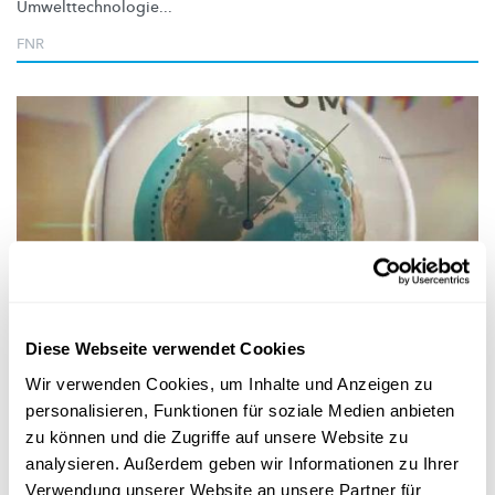
Umwelttechnologie
...
FNR
Forschung in Luxemburg
Diese Webseite verwendet Cookies
Wir verwenden Cookies, um Inhalte und Anzeigen zu
THE COVETED INNOVATIONS OF LUXEMBOURG
personalisieren, Funktionen für soziale Medien anbieten
A little piece of Luxembourg everywhere
zu können und die Zugriffe auf unsere Website zu
Lëtzebuerg: Just eng Finanzplaatz? Dir wäert staunen, wat alles
analysieren. Außerdem geben wir Informationen zu Ihrer
hei zu Lëtzebuerg produzéiert gëtt a wou weltwäit lëtze...
Verwendung unserer Website an unsere Partner für