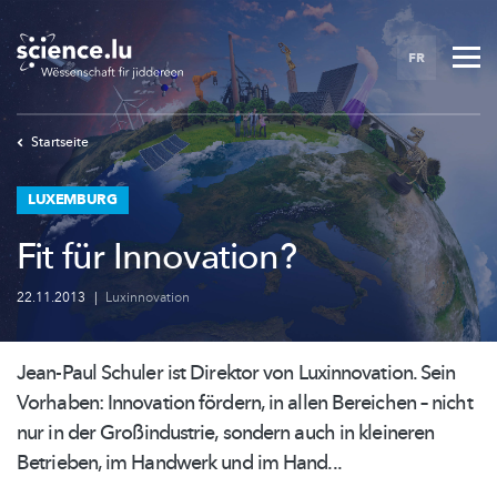
Skip
to
FR
main
content
Startseite
LUXEMBURG
Fit für Innovation?
22.11.2013
|
Luxinnovation
Jean-Paul Schuler ist Direktor von
Luxinnovation.
Sein
Vorhaben: Innovation fördern, in allen Bereichen – nicht
nur in der
Großindustrie,
sondern auch in kleineren
Betrieben, im Handwerk und im Hand...