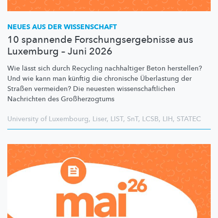
NEUES AUS DER WISSENSCHAFT
10 spannende Forschungsergebnisse aus
Luxemburg – Juni 2026
Wie lässt sich durch Recycling nachhaltiger Beton herstellen?
Und wie kann man künftig die chronische Überlastung der
Straßen vermeiden? Die neuesten
wissenschaftlichen
Nachrichten des
Großherzogtums
University of Luxembourg
,
Liser
,
LIST
,
SnT
,
LCSB
,
LIH
,
STATEC