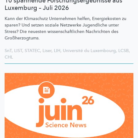
10 spannende Forschungsergebnisse aus
Luxemburg – Juli 2026
Kann der Klimaschutz Unternehmen helfen, Energiekosten zu
sparen? Und setzen soziale Netzwerke Jugendliche unter
Stress? Die neuesten
wissenschaftlichen
Nachrichten des
Großherzogtums.
SnT
,
LIST
,
STATEC
,
Liser
,
LIH
,
Université du Luxembourg
,
LCSB
,
CHL