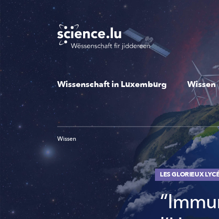
Skip
to
main
content
Wissenschaft in Luxemburg
Wissen
Wissen
LES GLORIEUX LYC
“Immun