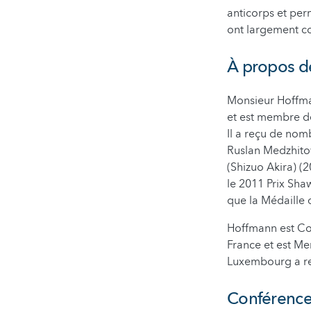
anticorps et per
ont largement c
À propos d
Monsieur Hoffman
et est membre de
Il a reçu de nomb
Ruslan Medzhitov
(Shizuo Akira) (
le 2011 Prix Sha
que la Médaille
Hoffmann est Co
France et est M
Luxembourg a re
Conférence