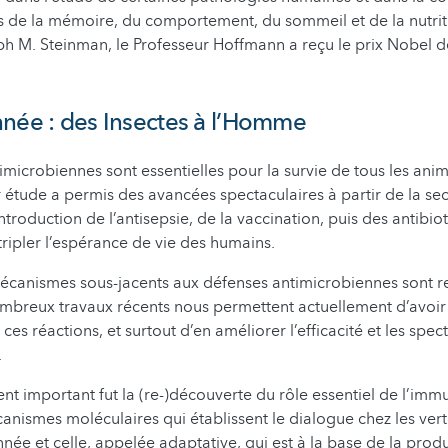
de la mémoire, du comportement, du sommeil et de la nutrit
lph M. Steinman, le Professeur Hoffmann a reçu le prix Nobel
née : des Insectes à l’Homme
imicrobiennes sont essentielles pour la survie de tous les anim
r étude a permis des avancées spectaculaires à partir de la s
ntroduction de l’antisepsie, de la vaccination, puis des antibio
tripler l’espérance de vie des humains.
écanismes sous-jacents aux défenses antimicrobiennes sont r
mbreux travaux récents nous permettent actuellement d’avoir
es réactions, et surtout d’en améliorer l’efficacité et les spec
.
 important fut la (re-)découverte du rôle essentiel de l’immu
anismes moléculaires qui établissent le dialogue chez les ver
nnée et celle, appelée adaptative, qui est à la base de la prod