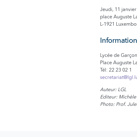
Jeudi, 11 janvie
place Auguste L
L-1921 Luxembo
Information
Lycée de Garço
Place Auguste L
Tél: 22 23 02 1
secretariat@lgl.l
Auteur: LGL
Editeur: Michèl
Photo: Prof. Jul