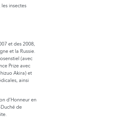
 les insectes
007 et des 2008,
ne et la Russie.
Rosenstiel (avec
nce Prize avec
hizuo Akira) et
dicales, ainsi
ion d’Honneur en
d-Duché de
te.