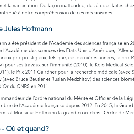
met la vaccination. De façon inattendue, des études faites chez
ontribué à notre compréhension de ces mécanismes.
e Jules Hoffmann
n a été président de l’Académie des sciences française en 2
 l’Académie des sciences des États-Unis d’Amérique, l’Allemag
reux prix prestigieux, tels que, ces dernières années, le prix 
) pour ses travaux sur l’immunité (2010), le Keio Medical Scie
2011), le Prix 2011 Gairdner pour la recherche médicale (avec S
w (avec Bruce Beutler et Ruslan Medzhitov) des sciences biomé
 d’Or du CNRS en 2011.
mmandeur de l’ordre national du Mérite et Officier de la Lég
embre de l’Académie française depuis 2012. En 2015, le Gran
mis à Monsieur Hoffmann la grand-croix dans l’Ordre de Méri
 - Où et quand?