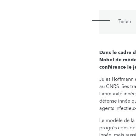
Teilen
Dans le cadre 
Nobel de médec
conférence le j
Jules Hoffmann e
au CNRS. Ses tr
l’immunité innée
défense innée q
agents infectieux
Le modèle de la
progrès considé
innée, mais auss