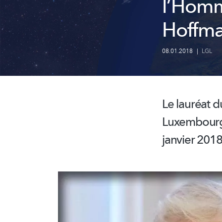
l’Homm
Hoffm
08.01.2018
|
LGL
Le lauréat d
Luxembourg,
janvier 2018