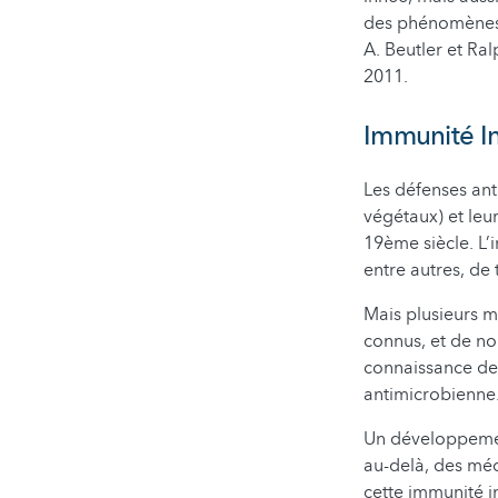
des phénomènes 
A. Beutler et Ra
2011.
Immunité In
Les défenses ant
végétaux) et leu
19ème siècle. L’i
entre autres, de 
Mais plusieurs m
connus, et de no
connaissance de c
antimicrobienne
Un développement
au-delà, des méc
cette immunité i