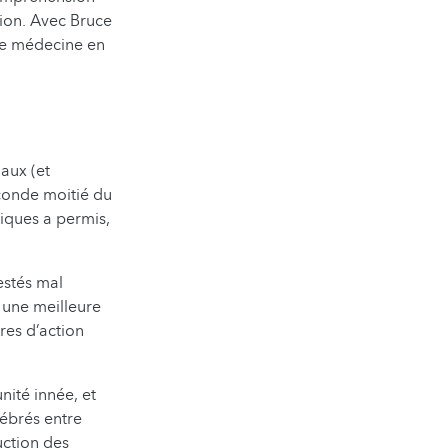
ion. Avec Bruce
 de médecine en
aux (et
econde moitié du
tiques a permis,
estés mal
 une meilleure
tres d’action
nité innée, et
tébrés entre
uction des