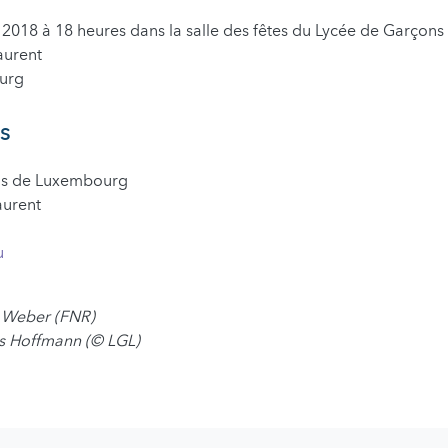
r 2018 à 18 heures dans la salle des fêtes du Lycée de Garço
aurent
urg
s
ns de Luxembourg
aurent
u
e Weber (FNR)
es Hoffmann (
©
LGL)