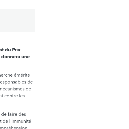
t du Prix
, donnera une
cherche émérite
 responsables de
s mécanismes de
t contre les
de faire des
t de l’immunité
compréhension