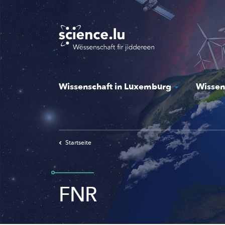
Skip
to
main
content
Wissenschaft in Luxemburg
Wissen
Startseite
FNR