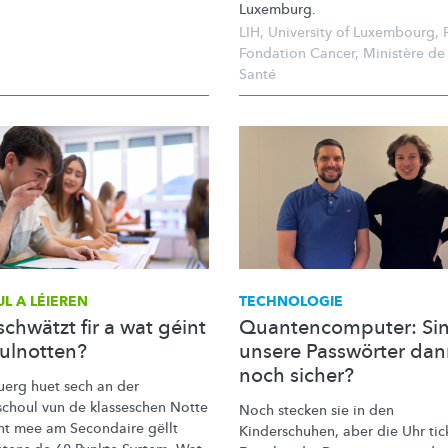
Luxemburg.
LIH
,
University of Luxembourg
,
Fondation Cancer
,
Ministère de 
Santé
L A LÉIEREN
TECHNOLOGIE
chwätzt fir a wat géint
Quantencomputer: Si
ulnotten?
unsere Passwörter da
noch sicher?
uerg huet sech an der
choul vun de klasseschen Notte
Noch stecken sie in den
nt mee am Secondaire gëllt
Kinderschuhen,
aber die Uhr tic