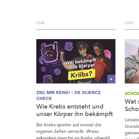
FNR
FNR
ZIEL MIR KENG! – DE SCIENCE
SCHOU
CHECK
Wat s
Wie Krebs entsteht und
Scho
unser Körper ihn bekämpft
Lëtzeb
Bei Krebs spielen auf einmal die
Gronds
eigenen Zellen verrückt. Wieso
getren
erkranken manche an Krebs, obwohl