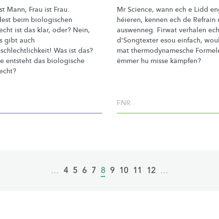
t Mann, Frau ist Frau.
Mr Science, wann ech e Lidd en
est beim biologischen
héieren, kennen ech de Refrain 
cht ist das klar, oder? Nein,
auswenneg. Firwat verhalen ec
s gibt auch
d'Songtexter esou einfach, wou
schlechtlichkeit!
Was ist das?
mat
thermodynamesche
Formel
e entsteht das biologische
ëmmer hu misse kämpfen?
echt?
FNR
…
Page
4
Page
5
Page
6
Page
7
Current
8
Page
9
Page
10
Page
11
Page
12
…
page