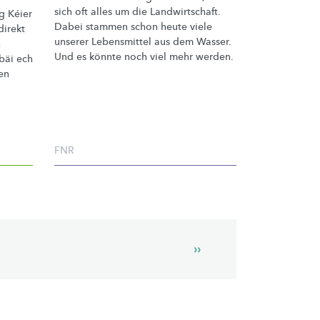
sich oft alles um die
Landwirtschaft.
g Kéier
Dabei stammen schon heute viele
direkt
unserer Lebensmittel aus dem Wasser.
h
Und es könnte noch viel mehr werden.
bäi ech
en
FNR
Next
››
page