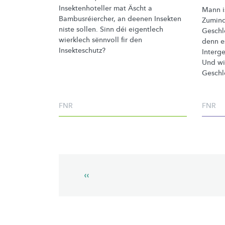
Insektenhoteller
mat Äscht a
Mann is
Bambusréiercher,
an deenen Insekten
Zumind
niste sollen. Sinn déi eigentlech
Geschle
wierklech sënnvoll fir den
denn e
Insekteschutz?
Interge
Und wi
Geschl
FNR
FNR
Pagination
Previous
‹‹
page