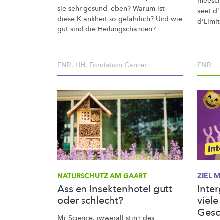
meesc
sie sehr gesund leben? Warum ist
seet d
diese Krankheit so gefährlich? Und wie
d'Limi
gut sind die
Heilungschancen?
FNR
,
LIH
,
Fondation Cancer
FNR
NATURSCHUTZ AM GAART
ZIEL 
Ass en Insektenhotel gutt
Inter
oder schlecht?
viele
Gesc
Mr Science, iwwerall stinn dës