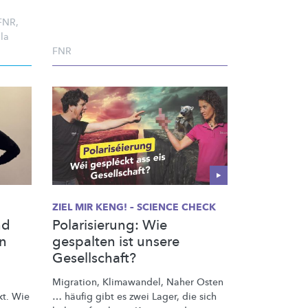
FNR
,
la
FNR
ZIEL MIR KENG! – SCIENCE CHECK
nd
Polarisierung: Wie
nn
gespalten ist unsere
Gesellschaft?
Migration, Klimawandel, Naher Osten
kt. Wie
… häufig gibt es zwei Lager, die sich