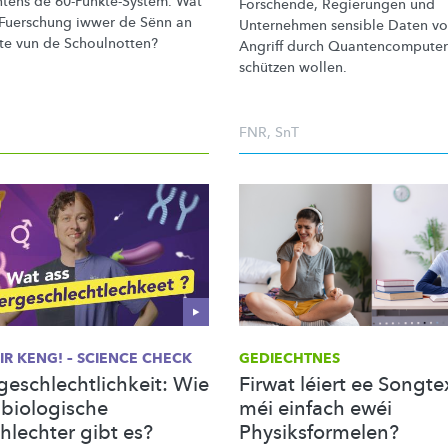
htens de
60-Punkte-System.
Wat
Forschende, Regierungen und
'Fuerschung iwwer de Sënn an
Unternehmen sensible Daten v
tte vun de Schoulnotten?
Angriff durch
Quantencomputer
schützen wollen.
FNR
,
SnT
MIR KENG! – SCIENCE CHECK
GEDIECHTNES
geschlechtlichkeit: Wie
Firwat léiert ee Songte
 biologische
méi einfach ewéi
hlechter gibt es?
Physiksformelen?