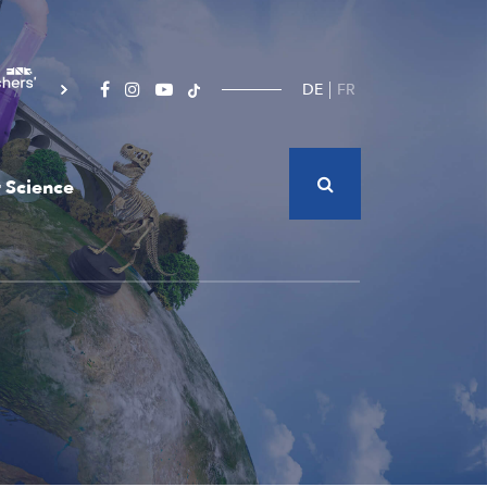
DE
FR
 Science