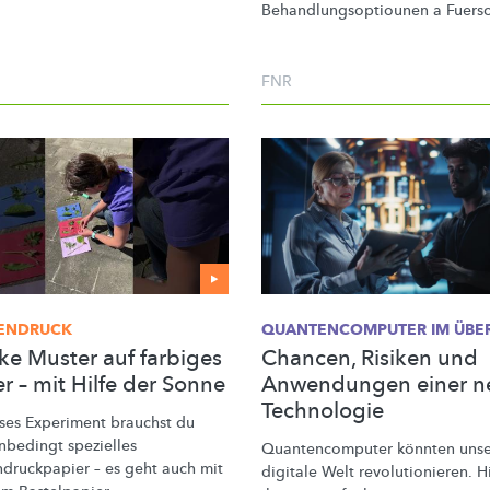
Behandlungsoptiounen
a Fuers
FNR
ENDRUCK
QUANTENCOMPUTER
IM ÜBE
ke Muster auf farbiges
Chancen, Risiken und
r – mit Hilfe der Sonne
Anwendungen einer n
Technologie
eses Experiment brauchst du
unbedingt spezielles
Quantencomputer
könnten uns
druckpapier
– es geht auch mit
digitale Welt
revolutionieren.
Hi