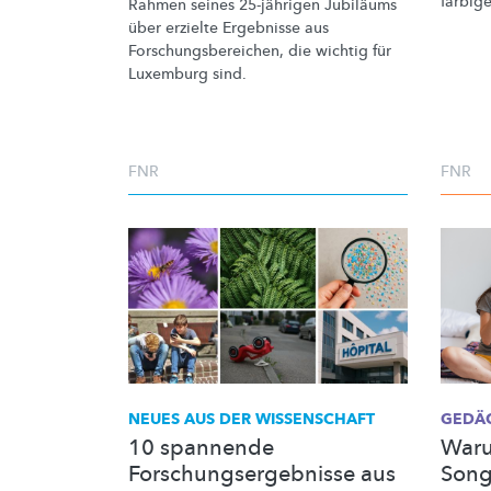
farbig
Rahmen seines 25-jährigen Jubiläums
über erzielte Ergebnisse aus
Forschungsbereichen,
die wichtig für
Luxemburg sind.
FNR
FNR
NEUES AUS DER WISSENSCHAFT
GEDÄ
10 spannende
Waru
Forschungsergebnisse aus
Songt