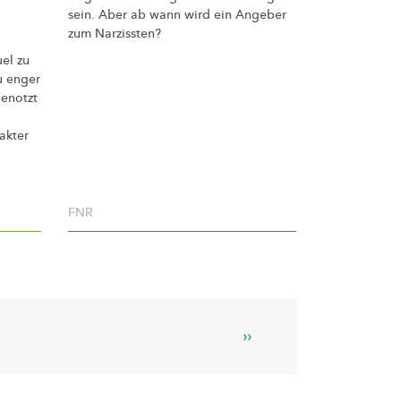
sein. Aber ab wann wird ein Angeber
zum Narzissten?
el zu
u enger
benotzt
akter
FNR
Next
››
page