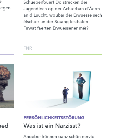
e
Schueberfouer!
Do strecken déi
iegen.
Jugendlech op der Achterban d'Äerm
an d'Luucht, woubäi déi Erwuesse sech
éischter un der Staang festhalen.
Firwat fäerten Erwuessener méi?
FNR
PERSÖNLICHKEITSSTÖRUNG
eed
Was ist ein Narzisst?
Angeber können ganz schön nervig