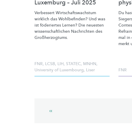
Luxemburg – Juli 2025
phys
Verbessert
Wirtschaftswachstum
Du has
wirklich das Wohlbefinden? Und was
Sieger
ist föderiertes Lernen? Die neuesten
Contes
wissenschaftlichen
Nachrichten des
Refrai
Großherzogtums.
mal in
merkt u
FNR
,
LCSB
,
LIH
,
STATEC
,
MNHN
,
University of Luxembourg
,
Liser
FNR
Pagination
Previous
‹‹
page