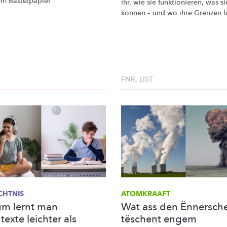
em Bastelpapier.
ihr, wie sie
funktionieren,
was si
können – und wo ihre Grenzen l
FNR
,
LIST
CHTNIS
ATOMKRAAFT
m lernt man
Wat ass den Ënnersch
exte leichter als
tëschent engem