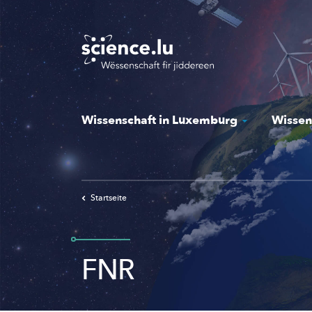
Skip
to
main
content
Wissenschaft in Luxemburg
Wissen
Startseite
FNR