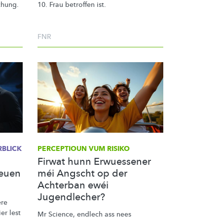
chung.
10. Frau betroffen ist.
FNR
RBLICK
PERCEPTIOUN VUM RISIKO
Firwat hunn Erwuessener
euen
méi Angscht op der
Achterban ewéi
Jugendlecher?
ere
er lest
Mr Science, endlech ass nees