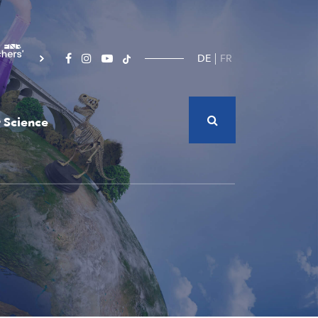
DE
FR
 Science