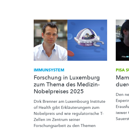
IMMUNSYSTEM
PISA
S
Forschung in Luxemburg
Mam 
zum Thema des Medizin-
duer
Nobelpreises 2025
Den ne
Experi
Dirk Brenner am Luxembourg Institute
Erausf
of Health gibt
Erkläuterungem
zum
iwwer 
Nobelpreis und wie
regulatorische
T-
Sauers
Zellen im Zentrum seiner
Forschungsarbeit
zu den Themen