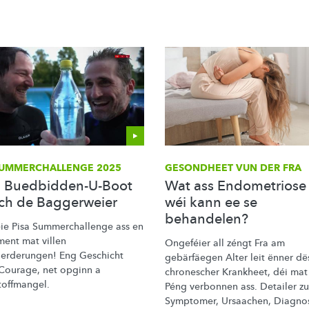
UMMERCHALLENGE
2025
GESONDHEET VUN DER FRA
Buedbidden-U-Boot
Wat ass Endometriose
ch de Baggerweier
wéi kann ee se
behandelen?
ie Pisa
Summerchallenge
ass en
ment mat villen
Ongeféier all zéngt Fra am
uerderungen!
Eng Geschicht
gebärfäegen Alter leit ënner dë
Courage, net opginn a
chronescher Krankheet, déi mat 
toffmangel.
Péng verbonnen ass. Detailer zu
Symptomer, Ursaachen, Diagno