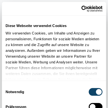
Meet the Scientists
Diese Webseite verwendet Cookies
Wir verwenden Cookies, um Inhalte und Anzeigen zu
personalisieren, Funktionen für soziale Medien anbieten
zu können und die Zugriffe auf unsere Website zu
analysieren. Außerdem geben wir Informationen zu Ihrer
Verwendung unserer Website an unsere Partner für
soziale Medien, Werbung und Analysen weiter. Unsere
Partner führen diese Informationen möglicherweise mit
weiteren Daten zusammen, die Sie ihnen bereitgestellt
haben oder die sie im Rahmen Ihrer Nutzung der Dienste
gesammelt haben.
Einwilligungsauswahl
Notwendig
FNR ATTRACT FELLOW STAN SCHYMANSKI
Mit einem Blattmodell Auswirkungen des
Präferenzen