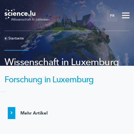
Skip
to
FR
main
content
Startseite
Wissenschaft in Luxemburg
Forschung in Luxemburg
Mehr Artikel