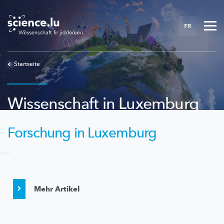
Skip
to
FR
main
content
Startseite
Wissenschaft in Luxemburg
Forschung in Luxemburg
Mehr Artikel