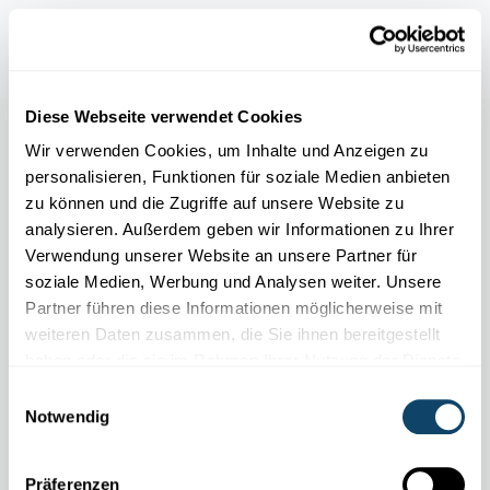
Meet the Scientists
Diese Webseite verwendet Cookies
Wir verwenden Cookies, um Inhalte und Anzeigen zu
personalisieren, Funktionen für soziale Medien anbieten
zu können und die Zugriffe auf unsere Website zu
analysieren. Außerdem geben wir Informationen zu Ihrer
Verwendung unserer Website an unsere Partner für
soziale Medien, Werbung und Analysen weiter. Unsere
Partner führen diese Informationen möglicherweise mit
weiteren Daten zusammen, die Sie ihnen bereitgestellt
haben oder die sie im Rahmen Ihrer Nutzung der Dienste
gesammelt haben.
Einwilligungsauswahl
Notwendig
FNR ATTRACT FELLOW STAN SCHYMANSKI
Mit einem Blattmodell Auswirkungen des
Präferenzen