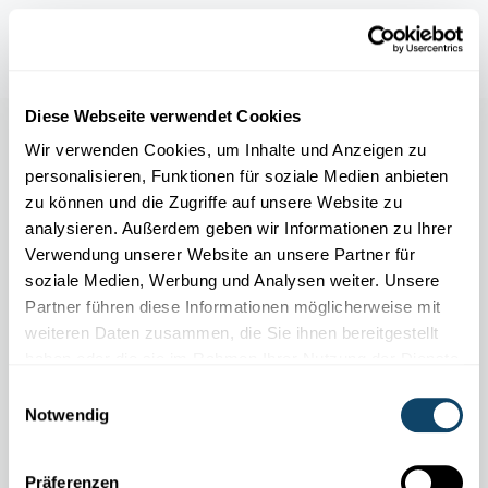
Meet the Scientists
Diese Webseite verwendet Cookies
Wir verwenden Cookies, um Inhalte und Anzeigen zu
personalisieren, Funktionen für soziale Medien anbieten
zu können und die Zugriffe auf unsere Website zu
analysieren. Außerdem geben wir Informationen zu Ihrer
Verwendung unserer Website an unsere Partner für
soziale Medien, Werbung und Analysen weiter. Unsere
Partner führen diese Informationen möglicherweise mit
weiteren Daten zusammen, die Sie ihnen bereitgestellt
haben oder die sie im Rahmen Ihrer Nutzung der Dienste
gesammelt haben.
Einwilligungsauswahl
Notwendig
FNR ATTRACT FELLOW STAN SCHYMANSKI
Mit einem Blattmodell Auswirkungen des
Präferenzen