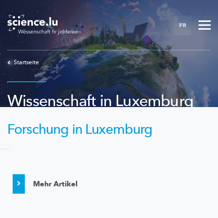
Skip
to
FR
main
content
Startseite
Wissenschaft in Luxemburg
Forschung in Luxemburg
Mehr Artikel