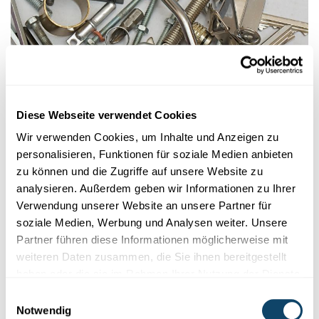
Diese Webseite verwendet Cookies
Mr Science
Wir verwenden Cookies, um Inhalte und Anzeigen zu
RÄTSEL AUS DEM ALLDAG
personalisieren, Funktionen für soziale Medien anbieten
Wou kënnt metallesche Geroch hier?
zu können und die Zugriffe auf unsere Website zu
analysieren. Außerdem geben wir Informationen zu Ihrer
Firwat richen eigentlech eng Mënz oder aner metallesch
Géigestänn wéi zum Beispill e
Schrauweschlëssel
oder
Verwendung unserer Website an unsere Partner für
Dierklensche...
soziale Medien, Werbung und Analysen weiter. Unsere
Partner führen diese Informationen möglicherweise mit
FNR
weiteren Daten zusammen, die Sie ihnen bereitgestellt
haben oder die sie im Rahmen Ihrer Nutzung der Dienste
gesammelt haben.
Einwilligungsauswahl
Notwendig