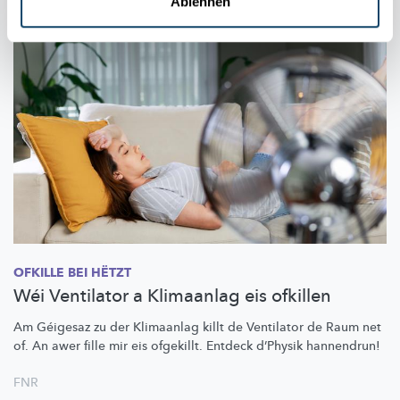
Ablehnen
OFKILLE BEI HËTZT
Wéi Ventilator a Klimaanlag eis ofkillen
Am Géigesaz zu der Klimaanlag killt de Ventilator de Raum net
of. An awer fille mir eis ofgekillt. Entdeck d’Physik hannendrun!
FNR