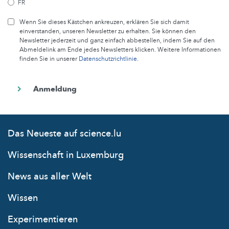
FR
Wenn Sie dieses Kästchen ankreuzen, erklären Sie sich damit
einverstanden, unseren Newsletter zu erhalten. Sie können den
Newsletter jederzeit und ganz einfach abbestellen, indem Sie auf den
Abmeldelink am Ende jedes Newsletters klicken. Weitere Informationen
finden Sie in unserer
Datenschutzrichtlinie
.
Das Neueste auf science.lu
Wissenschaft in Luxemburg
News aus aller Welt
Wissen
Experimentieren