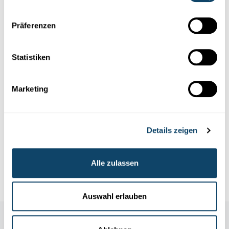
Präferenzen
Statistiken
Experimentieren
Marketing
LUFTDRUCK
Klebe Becher an einen Luftballon – aber ohne
Kleber!
Details zeigen
Dieser Ballon-Teufel hat ein Grobvakuum zwischen seinen
beiden Ohren.
Alle zulassen
FNR
Auswahl erlauben
Auch in dieser Rubrik