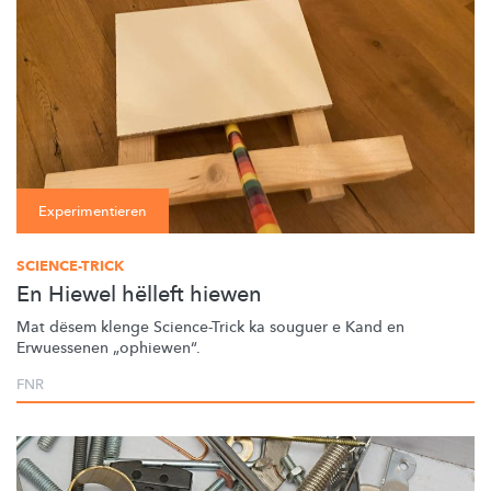
Experimentieren
SCIENCE-TRICK
En Hiewel hëlleft hiewen
Mat dësem klenge Science-Trick ka souguer e Kand en
Erwuessenen
„ophiewen“.
FNR