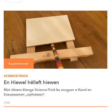
Expérimenter
SCIENCE-TRICK
En Hiewel hëlleft hiewen
Mat dësem klenge Science-Trick ka souguer e Kand en
Erwuessenen
„ophiewen“.
FNR