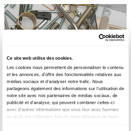
Ce site web utilise des cookies.
Mr Science
Les cookies nous permettent de personnaliser le contenu
et les annonces, d'offrir des fonctionnalités relatives aux
RÄTSEL AUS DEM ALLDAG
médias sociaux et d'analyser notre trafic. Nous
Wou kënnt metallesche Geroch hier?
partageons également des informations sur l'utilisation de
notre site avec nos partenaires de médias sociaux, de
Firwat richen eigentlech eng Mënz oder aner metallesch
publicité et d'analyse, qui peuvent combiner celles-ci
Géigestänn wéi zum Beispill e
Schrauweschlëssel
oder
Dierklensche...
avec d'autres informations que vous leur avez fournies
ou qu'ils ont collectées lors de votre utilisation de leurs
FNR
services.