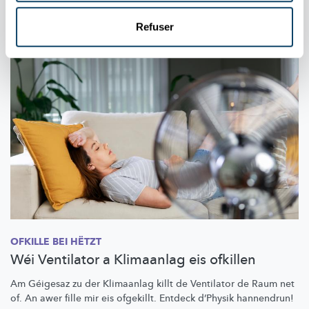
Aussi dans cette rubrique
Refuser
OFKILLE BEI HËTZT
Wéi Ventilator a Klimaanlag eis ofkillen
Am Géigesaz zu der Klimaanlag killt de Ventilator de Raum net
of. An awer fille mir eis ofgekillt. Entdeck d’Physik hannendrun!