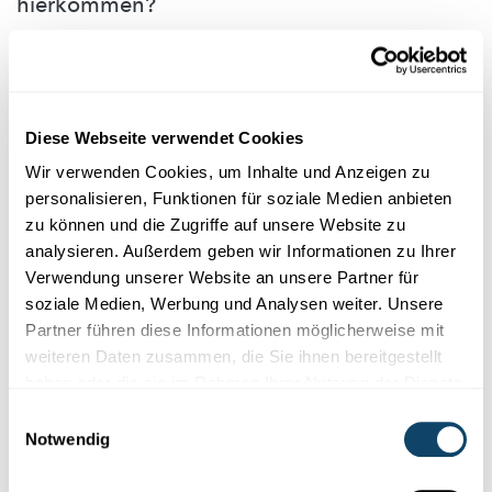
hierkommen?
Kann ee mat engem DNA-Test erausfannen, wou seng Vireltere
gewunnt hunn?
FNR
Diese Webseite verwendet Cookies
Wir verwenden Cookies, um Inhalte und Anzeigen zu
personalisieren, Funktionen für soziale Medien anbieten
zu können und die Zugriffe auf unsere Website zu
analysieren. Außerdem geben wir Informationen zu Ihrer
Verwendung unserer Website an unsere Partner für
soziale Medien, Werbung und Analysen weiter. Unsere
Partner führen diese Informationen möglicherweise mit
weiteren Daten zusammen, die Sie ihnen bereitgestellt
Wissenschaft in der Gesellschaft
haben oder die sie im Rahmen Ihrer Nutzung der Dienste
gesammelt haben.
Einwilligungsauswahl
REPRÄSENTATIVE FNR-UMFRAGE
Notwendig
Vertrauen der Bevölkerung in die
Wissenschaft weiter gestiegen