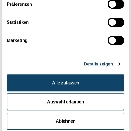
Präferenzen
Wie bewerten die Luxemburger die Rolle der Wissenschaft in
der
Covid-Pandemie?
Wie hoch ist das Interesse an der
Wissens...
Statistiken
FNR
Marketing
Details zeigen
Alle zulassen
Auswahl erlauben
Wissenschaft in der Gesellschaft
INTERAKTIVE KONFERENZ
Ablehnen
Wie kann man als Bürger seine