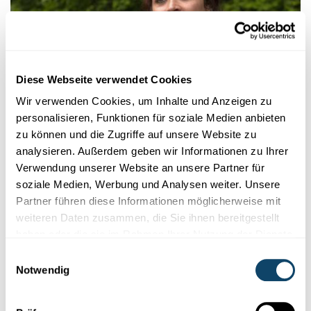
Diese Webseite verwendet Cookies
Wir verwenden Cookies, um Inhalte und Anzeigen zu
personalisieren, Funktionen für soziale Medien anbieten
zu können und die Zugriffe auf unsere Website zu
FNR AWARDS 2017
Für multidisziplinäre archäologische
analysieren. Außerdem geben wir Informationen zu Ihrer
Forschung in Südamerika
Verwendung unserer Website an unsere Partner für
soziale Medien, Werbung und Analysen weiter. Unsere
Esther Breithoff, Luxemburger Archäologin, untersucht blutigen
Partner führen diese Informationen möglicherweise mit
Chaco-Krieg im
südamerikanischen
Busch.
weiteren Daten zusammen, die Sie ihnen bereitgestellt
haben oder die sie im Rahmen Ihrer Nutzung der Dienste
FNR
,
University of Bristol
gesammelt haben.
Einwilligungsauswahl
Notwendig