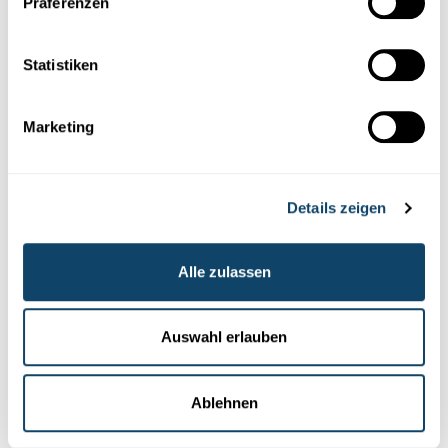
Präferenzen
Statistiken
Marketing
Details zeigen
GALLORÖMISCHE
VILLA VON GOEBLINGEN
Älteste Bierbrauerei in Luxemburg
ausgegraben
Alle zulassen
Bereits vor mehr als 1.700 Jahren brauten die Gallorömer bei
Goeblingen (Luxemburg) Bier. Wieso gehen die Archäologen
Auswahl erlauben
davon aus und wie lautete das antike Rezept?
Georges Kayser Altertumsfuerscher
Ablehnen