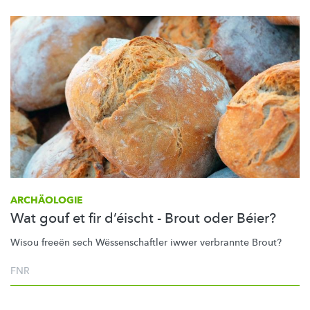
ARCHÄOLOGIE
Wat gouf et fir d’éischt - Brout oder Béier?
Wisou freeën sech
Wëssenschaftler
iwwer verbrannte Brout?
FNR