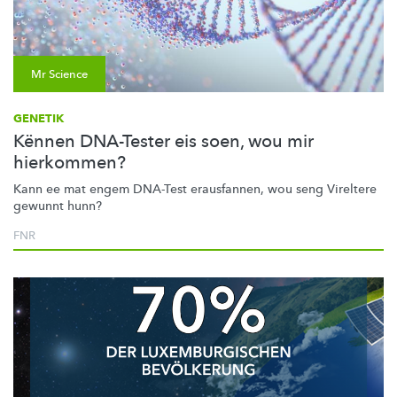
Mr Science
GENETIK
Kënnen DNA-Tester eis soen, wou mir
hierkommen?
Kann ee mat engem DNA-Test erausfannen, wou seng Vireltere
gewunnt hunn?
FNR