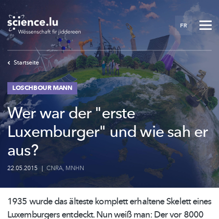
Skip
to
FR
main
content
Startseite
LOSCHBOUR MANN
Wer war der "erste
Luxemburger" und wie sah er
aus?
22.05.2015
|
CNRA
,
MNHN
1935 wurde das älteste komplett erhaltene Skelett eines
Luxemburgers entdeckt. Nun weiß man: Der vor 8000