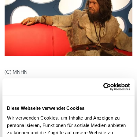
(C) MNHN
Für die Forscher des
Centre National de Recherche
Archéologique
(CNRA) und des Musée national d’histoire
naturelle (MNHN) sind Aussehen, Geschlecht und
Alter aber nicht die einzigen Erkenntnisse, die aus dem
Diese Webseite verwendet Cookies
Zahnschmelz gewonnen werden konnten.
Wir verwenden Cookies, um Inhalte und Anzeigen zu
personalisieren, Funktionen für soziale Medien anbieten
Verbindung zu den indigenen Völkern
zu können und die Zugriffe auf unsere Website zu