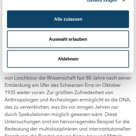
Verbindung zu den Ureinwohnern Amerikas.
Möglicherweise, so eine Vermutung der Forscher, ist
diese dritte Gruppe vor gut 4000 Jahren nach
Alle zulassen
Mitteleuropa gekommen.
Auswahl erlauben
DNA Analyse statt Spekulationen
So wird die Ansiedlung der alten Welt durch DNA-
Ablehnen
Forschung an alten Populationen detailliert dargestellt. In
diesen neuen Szenarien treibt der mesolithische Mann
von Loschbour die Wissenschaft fast 80 Jahre nach seiner
Entdeckung am Ufer des Schwarzen Ernz im Oktober
1935 weiter voran. Zur größten Zufriedenheit von
Anthropologen und Archäologen ermöglicht es die DNA,
das zu verwirklichen, was bis vor einigen Jahren nur
durch Spekulationen möglich gewesen wäre. Diese
Untersuchungen sind ein hervorragendes Beispiel für die
Bedeutung der multidisziplinären und interinstitutionellen