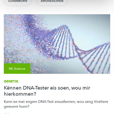
LUXEMBURG
ARCHÄOLOGIE
Mr Science
GENETIK
Kënnen DNA-Tester eis soen, wou mir
hierkommen?
Kann ee mat engem DNA-Test erausfannen, wou seng Vireltere
gewunnt hunn?