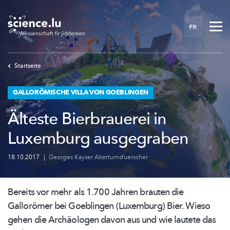
Skip
to
FR
main
content
Startseite
GALLORÖMISCHE VILLA VON GOEBLINGEN
Älteste Bierbrauerei in
Luxemburg ausgegraben
18.10.2017
|
Georges Kayser Altertumsfuerscher
Bereits vor mehr als 1.700 Jahren brauten die
Gallorömer bei Goeblingen (Luxemburg) Bier. Wieso
gehen die Archäologen davon aus und wie lautete das