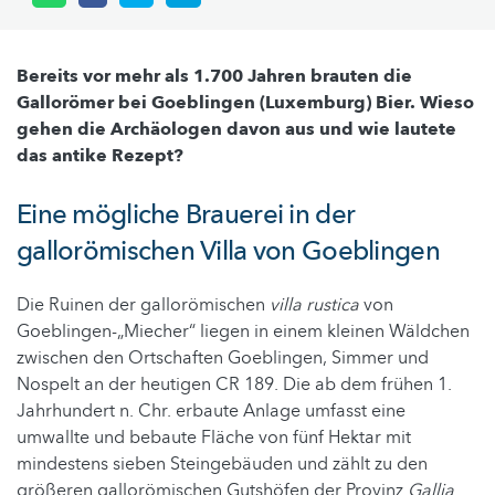
Bereits vor mehr als 1.700 Jahren brauten die
Gallorömer bei Goeblingen (Luxemburg) Bier. Wieso
gehen die Archäologen davon aus und wie lautete
das antike Rezept?
Eine mögliche Brauerei in der
gallorömischen Villa von Goeblingen
Die Ruinen der gallorömischen
villa rustica
von
Goeblingen-„Miecher“ liegen in einem kleinen Wäldchen
zwischen den Ortschaften Goeblingen, Simmer und
Nospelt an der heutigen CR 189. Die ab dem frühen 1.
Jahrhundert n. Chr. erbaute Anlage umfasst eine
umwallte und bebaute Fläche von fünf Hektar mit
mindestens sieben Steingebäuden und zählt zu den
größeren gallorömischen Gutshöfen der Provinz
Gallia