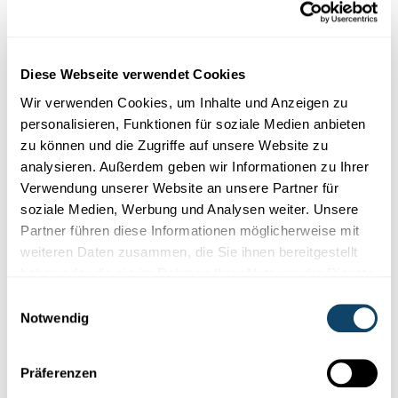
Literatur
LAHUR Y. 2015. Die villa rustica von Goeblingen-
Diese Webseite verwendet Cookies
„Miecher“. Den Ausgriewer, 26, 34 – 45.
Wir verwenden Cookies, um Inhalte und Anzeigen zu
LAHUR Y. 2015. „D’Georges Kayser Altertumsfuerscher
personalisieren, Funktionen für soziale Medien anbieten
a.s.b.l.“ und die villa rustica von Goeblingen-„Miecher“.
zu können und die Zugriffe auf unsere Website zu
Archäologentage Otzenhausen. Archäologie in der
analysieren. Außerdem geben wir Informationen zu Ihrer
Großregion, 1, 211 – 222.
Verwendung unserer Website an unsere Partner für
soziale Medien, Werbung und Analysen weiter. Unsere
LAUBENHEIMER F., OUZOULIAS P., VAN OSSEL P. 2003.
Partner führen diese Informationen möglicherweise mit
La bière en Gaule. Sa fabrication, les mots pour le dire,
weiteren Daten zusammen, die Sie ihnen bereitgestellt
les vestiges archéologiques : première approche. Revue
haben oder die sie im Rahmen Ihrer Nutzung der Dienste
archéologique de Picardie, 1-2, 47-63.
gesammelt haben.
Einwilligungsauswahl
Notwendig
Infobox
Präferenzen
Infobox zur villa rustica von Goeblingen-