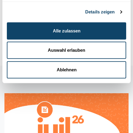
EU-AUSTRITT GROSSBRITANNIENS
Welche Folgen hat der Brexit für die
Details zeigen
Europäische Forschung?
In der EU zählt
Großbritannien
zu den wichtigsten
Alle zulassen
Forschungspartnern.
Entsprechend besorgt ist die Wissenschaft
mit Blic...
FNR
Auswahl erlauben
Ablehnen
Auch in dieser Rubrik