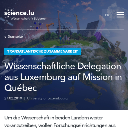
Skip
to
FR
main
content
Startseite
TRANSATLANTISCHE ZUSAMMENARBEIT
Wissenschaftliche Delegation
aus Luxemburg auf Mission in
Québec
27.02.2019
|
University of Luxembourg
Um die Wissenschaft in beiden Ländern weiter
voranzutreiben,
wollen
Forschungseinrichtungen
aus