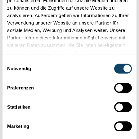
personalisieren, Funktionen für soziale Medien anbieten
Welche Auswirkung hat die Trennung der
zu können und die Zugriffe auf unsere Website zu
Eltern auf das Körpergewicht ihrer Kinder?
analysieren. Außerdem geben wir Informationen zu Ihrer
Verwendung unserer Website an unsere Partner für
Forscher aus Luxemburg und London haben festgestellt: Nach
einer Trennung der Eltern steigt der
Body-Mass-Index
(BMI)
soziale Medien, Werbung und Analysen weiter. Unsere
de...
Partner führen diese Informationen möglicherweise mit
weiteren Daten zusammen, die Sie ihnen bereitgestellt
Liser
haben oder die sie im Rahmen Ihrer Nutzung der Dienste
gesammelt haben.
Einwilligungsauswahl
Notwendig
Präferenzen
Statistiken
Marketing
Wissenschaft in der Gesellschaft