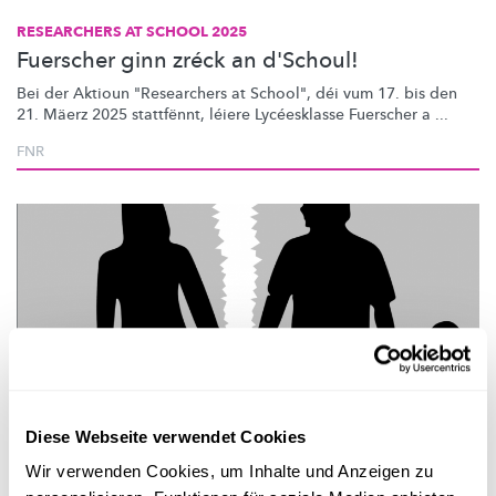
RESEARCHERS AT SCHOOL 2025
Fuerscher ginn zréck an d'Schoul!
Bei der Aktioun "Researchers at School", déi vum 17. bis den
21. Mäerz 2025 stattfënnt, léiere Lycéesklasse Fuerscher a ...
FNR
Diese Webseite verwendet Cookies
Forschung in Luxemburg
Wir verwenden Cookies, um Inhalte und Anzeigen zu
GESUNDHEIT