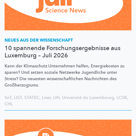
NEUES AUS DER WISSENSCHAFT
10 spannende Forschungsergebnisse aus
Luxemburg – Juli 2026
Kann der Klimaschutz Unternehmen helfen, Energiekosten zu
sparen? Und setzen soziale Netzwerke Jugendliche unter
Stress? Die neuesten
wissenschaftlichen
Nachrichten des
Großherzogtums.
SnT
,
LIST
,
STATEC
,
Liser
,
LIH
,
Université du Luxembourg
,
LCSB
,
CHL