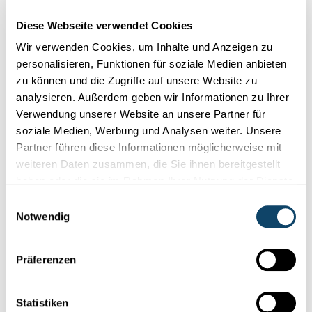
Diese Webseite verwendet Cookies
Wir verwenden Cookies, um Inhalte und Anzeigen zu
personalisieren, Funktionen für soziale Medien anbieten
zu können und die Zugriffe auf unsere Website zu
analysieren. Außerdem geben wir Informationen zu Ihrer
Verwendung unserer Website an unsere Partner für
soziale Medien, Werbung und Analysen weiter. Unsere
Partner führen diese Informationen möglicherweise mit
weiteren Daten zusammen, die Sie ihnen bereitgestellt
haben oder die sie im Rahmen Ihrer Nutzung der Dienste
gesammelt haben.
Einwilligungsauswahl
Mit Fred die Welt der Wissenschaft
Notwendig
entdecken
Zwei
Vorschulklassen
aus Cents und die Ameise Fred tauchen
Präferenzen
ein in die spannende Welt der Robotik, Mechanik, Physik und
Chemie.
Statistiken
Déi kleng Fuerscher
,
Ecole Fondamentale Cents