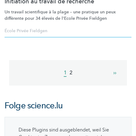
Initiation au travail de recherche
Un travail scientifique à la plage – une pratique un peux
diffèrente pour 34 élevés de l'Ecole Privée Fieldgen
École Privée Fieldgen
Pagination
Current
1
Page
2
Next
››
page
page
Folge
science.lu
Diese Plugins sind ausgeblendet, weil Sie