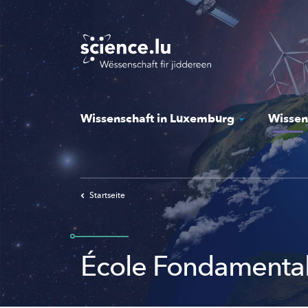
Skip
to
main
content
Wissenschaft in Luxemburg
Wissen
Startseite
École Fondamental