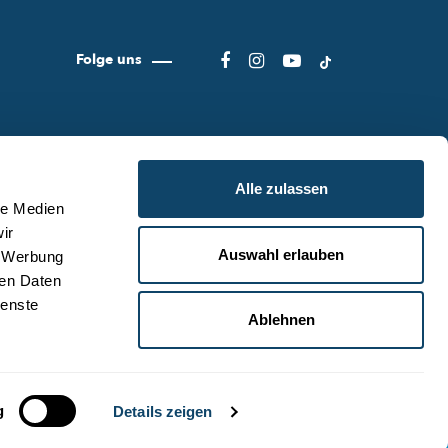
Folge uns
Alle zulassen
le Medien
ir
Auswahl erlauben
, Werbung
ER SCIENCE.LU
NUTZUNGSBEDINGUNGEN
ren Daten
S SCIENCE.LU-TEAM
DATENSCHUTZLINIEN
ienste
Ablehnen
NTAKT
COOKIE RICHTLINIEN
ZURÜCK ZUM ANFANG
g
Details zeigen