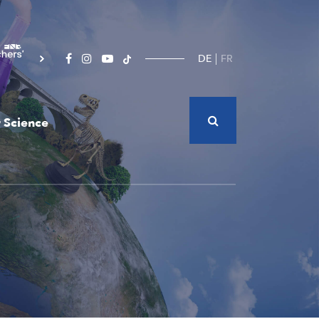
DE
FR
 Science