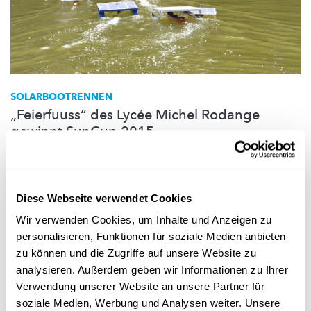
SOLARBOOTRENNEN
„Feierfuuss“ des Lycée Michel Rodange
gewinnt SunCup 2015
Wer baut das schnellste Solarboot? Hobbytüftler treten mit
ihren
selbstgebauten
Modelbooten gegeneinander an.
Lycée Technique Ettelbruck
,
LMRL
Diese Webseite verwendet Cookies
Wir verwenden Cookies, um Inhalte und Anzeigen zu
personalisieren, Funktionen für soziale Medien anbieten
zu können und die Zugriffe auf unsere Website zu
Folge
science.lu
analysieren. Außerdem geben wir Informationen zu Ihrer
Verwendung unserer Website an unsere Partner für
soziale Medien, Werbung und Analysen weiter. Unsere