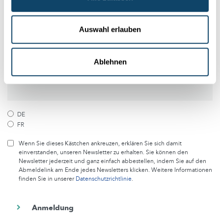
und Forschung in Luxemburg
Auswahl erlauben
Melde dich kostenlos bei unserem Newsletter an und
erhalte jeden Monat die besten Artikel von science.lu
Ablehnen
Abonniere unseren Newsletter
DE
FR
Wenn Sie dieses Kästchen ankreuzen, erklären Sie sich damit
einverstanden, unseren Newsletter zu erhalten. Sie können den
Newsletter jederzeit und ganz einfach abbestellen, indem Sie auf den
Abmeldelink am Ende jedes Newsletters klicken. Weitere Informationen
finden Sie in unserer
Datenschutzrichtlinie
.