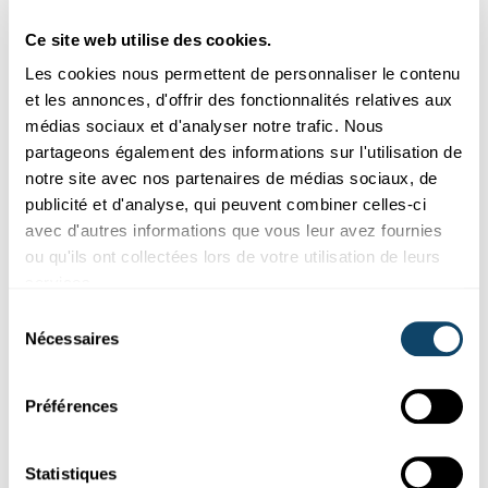
Ce site web utilise des cookies.
Les cookies nous permettent de personnaliser le contenu
et les annonces, d'offrir des fonctionnalités relatives aux
médias sociaux et d'analyser notre trafic. Nous
partageons également des informations sur l'utilisation de
notre site avec nos partenaires de médias sociaux, de
publicité et d'analyse, qui peuvent combiner celles-ci
avec d'autres informations que vous leur avez fournies
ou qu'ils ont collectées lors de votre utilisation de leurs
services.
Sélection
Mit Fred die Welt der Wissenschaft
Nécessaires
du
entdecken
consentement
Zwei
Vorschulklassen
aus Cents und die Ameise Fred tauchen
Préférences
ein in die spannende Welt der Robotik, Mechanik, Physik und
Chemie.
Statistiques
Déi kleng Fuerscher
,
Ecole Fondamentale Cents