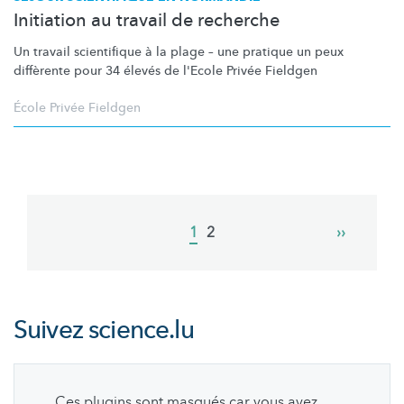
Initiation au travail de recherche
Un travail scientifique à la plage – une pratique un peux
diffèrente pour 34 élevés de l'Ecole Privée Fieldgen
École Privée Fieldgen
Pagination
Current
1
Page
2
Next
››
page
page
Suivez
science.lu
Ces plugins sont masqués car vous avez