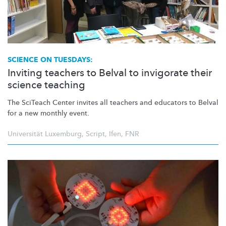
SCIENCE ON TUESDAYS:
Inviting teachers to Belval to invigorate their
science teaching
The SciTeach Center invites all teachers and educators to Belval
for a new monthly event.
Universität Luxemburg
,
Script
,
Ifen
,
FNR