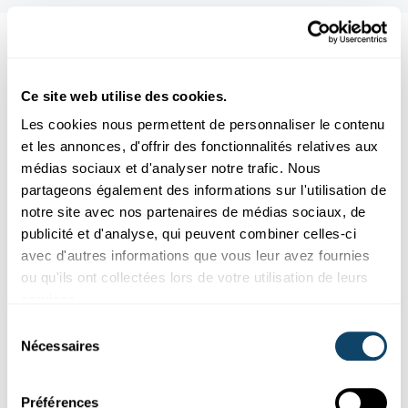
Aussi intéréssant
Ce site web utilise des cookies.
PROGRAMMIERUNG
UNTERRICHT
Les cookies nous permettent de personnaliser le contenu
et les annonces, d'offrir des fonctionnalités relatives aux
médias sociaux et d'analyser notre trafic. Nous
partageons également des informations sur l'utilisation de
notre site avec nos partenaires de médias sociaux, de
publicité et d'analyse, qui peuvent combiner celles-ci
avec d'autres informations que vous leur avez fournies
ou qu'ils ont collectées lors de votre utilisation de leurs
services.
Sélection
Nécessaires
du
Recherche au Luxembourg
consentement
MODÈLE DE PRÉVISION POUR VOICE OVER IP
Préférences