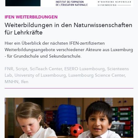
IFEN
WEITERBILDUNGEN
Weiterbildungen in den Naturwissenschaften
für Lehrkräfte
Hier ein Überblick der nächsten
IFEN-zertifizierten
Weiterbildungsangebote
verschiedener Akteure aus Luxemburg
- für Grundschule und
Sekundarschule.
FNR
,
Script
,
SciTeach Center
,
ESERO Luxembourg
,
Scienteens
Lab
,
University of Luxembourg
,
Luxembourg Science Center
,
MNHN
,
Ifen