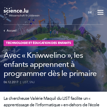
Skip
to
DE
main
content
Accueil
TECHNOLOGIE ET ÉDUCATION DES ENFANTS
Avec « Kniwwelino », les
enfants apprennent à
programmer dès le primaire
06.12.2017
|
LIST
,
SNJ
La chercheuse Valérie Maquil du LIST facilite un «
apprentissage de
l’informatique
» en-dehors de l’école