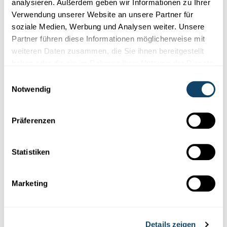
analysieren. Außerdem geben wir Informationen zu Ihrer
Verwendung unserer Website an unsere Partner für
soziale Medien, Werbung und Analysen weiter. Unsere
Partner führen diese Informationen möglicherweise mit
weiteren Daten zusammen, die Sie ihnen bereitgestellt
PHOTOVOLTAIK
haben oder die sie im Rahmen Ihrer Nutzung der Dienste
Wie funktioniert eine Solarzelle?
gesammelt haben.
Einwilligungsauswahl
Notwendig
Photovoltaik ist die Kunst, mit Hilfe von Solarzellen aus
Sonnenlicht Strom herzustellen. Doch wie schafft die Solarzelle
das eigentlich?
Präferenzen
FNR
Statistiken
Marketing
Details zeigen