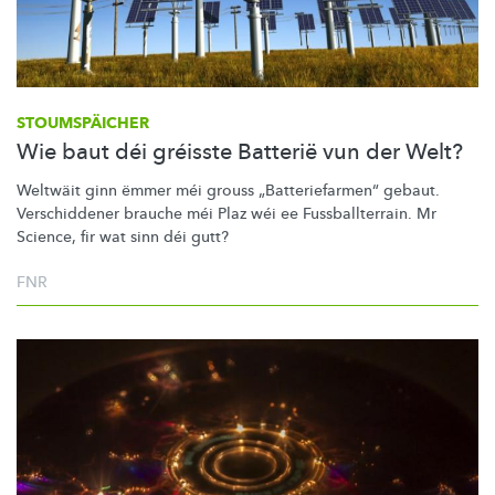
STOUMSPÄICHER
Wie baut déi gréisste Batterië vun der Welt?
Weltwäit ginn ëmmer méi grouss
„Batteriefarmen“
gebaut.
Verschiddener brauche méi Plaz wéi ee
Fussballterrain.
Mr
Science, fir wat sinn déi gutt?
FNR