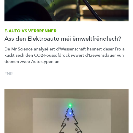
E-AUTO VS VERBRENNER
Ass den Elektroauto méi ëmweltfrëndlech?
De Mr Science analyséiert
d'Wëssenschaft
hannert dëser Fro a
kuckt sech den
CO2-Foussofdrock
iwwert
d'Liewensdauer
vun
deenen zwee Autostypen un.
FNR