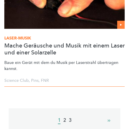
LASER-MUSIK
Mache Geräusche und Musik mit einem Laser
und einer Solarzelle
Baue ein Gerät mit dem du Musik per Laserstrahl übertragen
kannst.
Science Club
,
Pins
,
FNR
Pagination
Current
1
Page
2
Page
3
Next
››
page
page