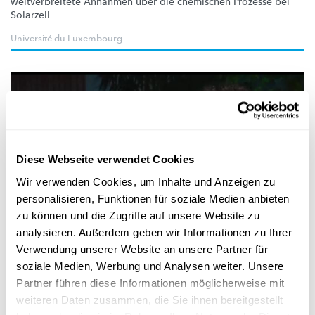
weitverbreitete
Annahmen über die chemischen Prozesse bei
Solarzell...
Université du Luxembourg
Diese Webseite verwendet Cookies
Wir verwenden Cookies, um Inhalte und Anzeigen zu
personalisieren, Funktionen für soziale Medien anbieten
zu können und die Zugriffe auf unsere Website zu
Forscher-Portraits
analysieren. Außerdem geben wir Informationen zu Ihrer
Verwendung unserer Website an unsere Partner für
FÉLIX URBAIN IM INTERVIEW
soziale Medien, Werbung und Analysen weiter. Unsere
Was ist die Energie der Zukunft?
Partner führen diese Informationen möglicherweise mit
Der Material- und
Wirtschaftswissenschaftler
Dr.-Ing. Félix
weiteren Daten zusammen, die Sie ihnen bereitgestellt
Urbain über Rekordjagd, was ihn
wissenschaftlich
antreibt u...