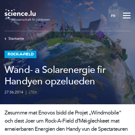
Skip
to
FR
main
content
Startseite
ROCK-A-FIELD
Wand- a Solarenergie fir
Handyen opzelueden
27.06.2014
|
LTEtt
Zesumme mat Enovos bidd de Projet
„Windmobile“
och dest Joer um Rock-A-Field
d’Méiglechkeet
mat
erneierbaren Energien den Handy vun de Spectateuren