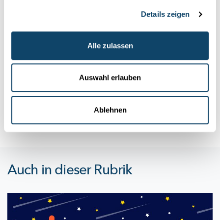
Details zeigen
Wissenschaft in der Gesellschaft
Alle zulassen
WAS IST BESSER FÜR DAS KLIMA?
Elektroantrieb vs. Verbrennungsmotor
Auswahl erlauben
Elektrofahrzeuge
stoßen zwar bei der Fahrt kein CO2 aus,
verbrauchen in der Herstellung aber weitaus mehr Energie als
ei...
Ablehnen
LIST
Auch in dieser Rubrik