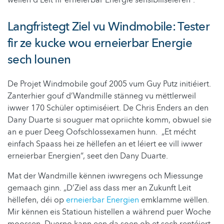
wëllen d’Leit fir erneierbar Energie sensibiliséieren“.
Langfristegt Ziel vu Windmobile: Tester
fir ze kucke wou erneierbar Energie
sech lounen
De Projet Windmobile gouf 2005 vum Guy Putz initiéiert.
Zanterhier gouf d’Wandmille stänneg vu mëttlerweil
iwwer 170 Schüler optimiséiert. De Chris Enders an den
Dany Duarte si souguer mat opriichte komm, obwuel sie
an e puer Deeg Oofschlossexamen hunn. „Et mécht
einfach Spaass hei ze hëllefen an et léiert ee vill iwwer
erneierbar Energien“, seet den Dany Duarte.
Mat der Wandmille kënnen iwwregens och Miessunge
gemaach ginn. „D’Ziel ass dass mer an Zukunft Leit
hëllefen, déi op
erneierbar Energien
emklamme wëllen.
Mir kënnen eis Statioun histellen a während puer Woche