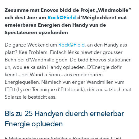
Zesumme mat Enovos bidd de Projet „Windmobile“
och dest Joer um
Rock@Field
d’Méiglechkeet mat
erneierbaren Energien den Handy vun de
Spectateuren opzelueden
.
De ganze Weekend um
Rock@Field
, an den Handy ass
platt? Kee Problem. Einfach lénks niewt der grousser
Bühn bei d’Wandmille goen. Do bidd Enovos Statiounen
un, wou ee ka säin Handy oplueden. D’Energie dofir
kënnt – bei Wand a Sonn – aus erneierbaren
Energiequellen. Nämlech vun enger Wandmillen vum
LTEtt (Lycée Technique d’Ettelbruck), déi zousätzlech mat
Solarzelle bestéckt ass.
Bis zu 25 Handyen duerch erneierbar
Energie oplueden