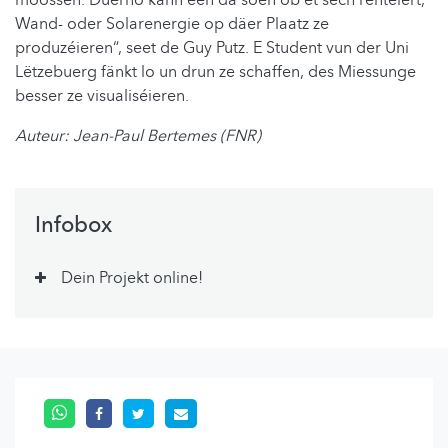
moossen. Duerno kann een da soen ob et sech rentéiert,
Wand- oder Solarenergie op däer Plaatz ze
produzéieren“, seet de Guy Putz. E Student vun der Uni
Lëtzebuerg fänkt lo un drun ze schaffen, des Miessunge
besser ze visualiséieren.
Auteur: Jean-Paul Bertemes (FNR)
Infobox
Dein Projekt online!