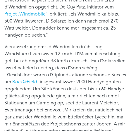
E Mëttwoch hu puer Schüler a Proffen aus dem LTEtt
d’Wandmillen opgeriicht. De Guy Putz, Initiator vum
Projet „Windmobile“
, erkläert: „Eis Wandmille ka bis zu
500 Watt liwweren. D’Solarzellen dann nach emol 270
Watt weider. Domadder kënne mer insgesamt ca. 25
Handyen oplueden.“
Vieraussetzung dass d’Wandmillen dréiht: eng
Wandstäerkt vun iwwer 12 km/h. D’Maximalleeschtung
gëtt bei ab ongeféier 33 km/h erreescht. Fir d’Solarzellen
ass et natielech néideg, dass d’Sonn schéngt.
D’lescht Joer woren d’Opluedstatioune schonns e Succes
um
Rock@Field
: insgesamt iwwer 2000 Handye goufen
opgelueden. Um Site kënnen dest Joer bis zu 60 Handye
gläichzäiteg opgeluede ginn, a mir riichten nach emol
Statiounen um Camping op, seet de Laurent Melchior,
Eventmanager bei Enovos: „Mir kréien dat natielech net
ganz mat der Wandmille vum Ettelbrécker Lycée hin, ma
mir ënnerstëtzen dee Projet schonns zanter Joeren. A mir