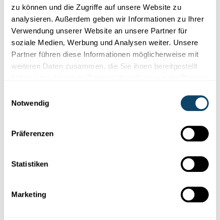
zu können und die Zugriffe auf unsere Website zu
analysieren. Außerdem geben wir Informationen zu Ihrer
Mr Science
Verwendung unserer Website an unsere Partner für
soziale Medien, Werbung und Analysen weiter. Unsere
OVERSHOOT DAY
Partner führen diese Informationen möglicherweise mit
100 % erneierbar Energien zu Lëtzebuerg:
weiteren Daten zusammen, die Sie ihnen bereitgestellt
Wier dat méiglech? A wa jo, wéi séier?
haben oder die sie im Rahmen Ihrer Nutzung der Dienste
Momentan ginn zu Lëtzebuerg deenen aktuellen Zuelen no 9 %
gesammelt haben.
Einwilligungsauswahl
vum Stroum aus erneierbaren Energië produzéiert. Wier et
Notwendig
méig...
FNR
Präferenzen
Statistiken
Marketing