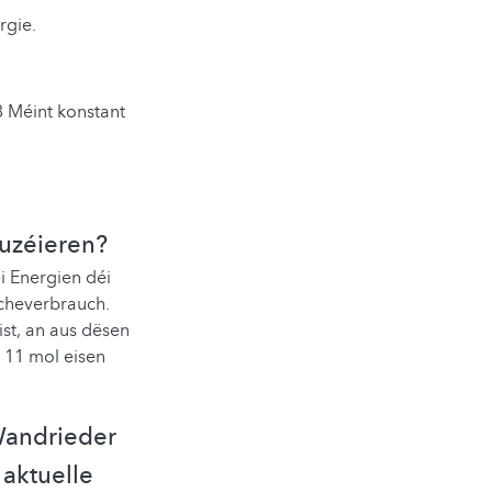
rgie.
3 Méint konstant
duzéieren?
i Energien déi
ächeverbrauch.
st, an aus dësen
 11 mol eisen
 Wandrieder
 aktuelle