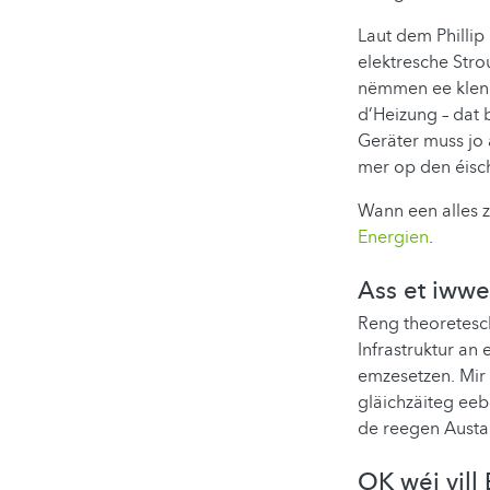
Laut dem Philli
elektresche Str
nëmmen ee kleng
d’Heizung – dat 
Geräter muss jo 
mer op den éisc
Wann een alles 
Energien
.
Ass et iww
Reng theoretesc
Infrastruktur an
emzesetzen. Mir 
gläichzäiteg eeb
de reegen Austa
OK wéi vill