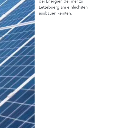
déi Energien déi mer zu
Lëtzebuerg am einfachsten
ausbauen kéinten.