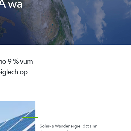
 A wa
 no 9 % vum
éiglech op
Solar- a Wandenergie, dat sinn