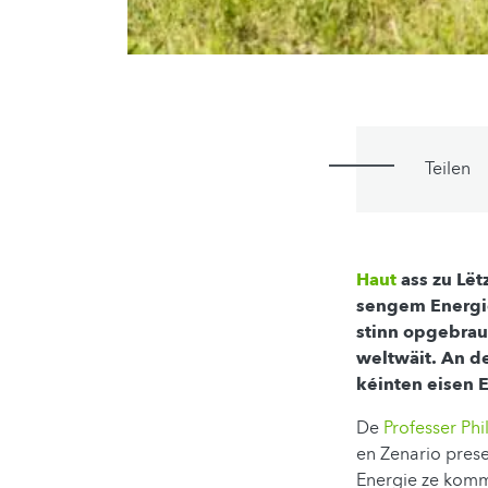
Teilen
Haut
ass zu Lë
sengem Energie
stinn opgebrau
weltwäit. An d
kéinten eisen 
De
Professer Phi
en Zenario prese
Energie ze komm