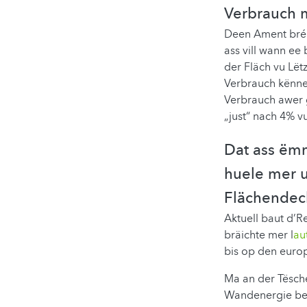
Verbrauch 
Deen Ament bréic
ass vill wann e
der Fläch vu Lët
Verbrauch kënne
Verbrauch awer 
„just“ nach 4% v
Dat ass ëmm
huele mer u
Flächendec
Aktuell baut d’R
bräichte mer l
au
bis op den euro
Ma an der Tëschen
Wandenergie ben