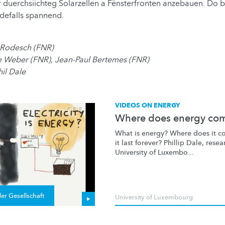
ir duerchsiichteg Solarzellen a Fënsterfronten anzebauen. Do bl
defalls spannend.
 Rodesch (FNR)
e Weber (FNR), Jean-Paul Bertemes (FNR)
hil Dale
VIDEOS ON ENERGY
Where does energy co
What is energy? Where does it c
it last forever? Phillip Dale, resea
University of Luxembo...
er Gesellschaft
University of Luxembourg