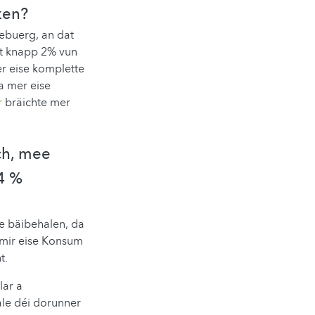
ken?
zebuerg, an dat
nt knapp 2% vun
er eise komplette
a mer eise
r
bräichte mer
ch, mee
 4 %
fe bäibehalen, da
t mir eise Konsum
t.
lar a
ale déi dorunner