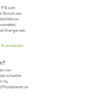
g 9 % vum
e Stroum ass
bilitéit an
ensmëttel,
méi Energie wéi
 % erneierbar
n?
bau vun
 dat schwéier
ir hu
d'Frontalieren an