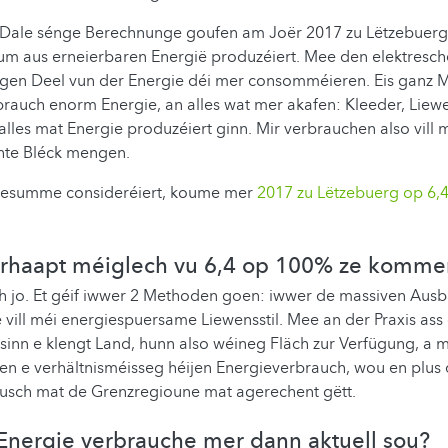
p Dale sénge Berechnunge goufen am Joër 2017 zu Lëtzebuer
oum aus erneierbaren Energië produzéiert. Mee den elektresch
en Deel vun der Energie déi mer consomméieren. Eis ganz Mo
brauch enorm Energie, an alles wat mer akafen: Kleeder, Liew
alles mat Energie produzéiert ginn. Mir verbrauchen also vill 
hte Bléck mengen.
zesumme consideréiert, koume mer
2017 zu Lëtzebuerg op 6,4
erhaapt méiglech vu 6,4 op 100% ze komme
h jo. Et géif iwwer 2 Methoden goen: iwwer de massiven Aus
 e vill méi energiespuersame Liewensstil. Mee an der Praxis ass
sinn e klengt Land, hunn also wéineg Fläch zur Verfügung, a m
en e verhältnisméisseg héijen Energieverbrauch, wou en plus 
usch mat de Grenzregioune mat agerechent gëtt.
 Energie verbrauche mer dann aktuell sou?