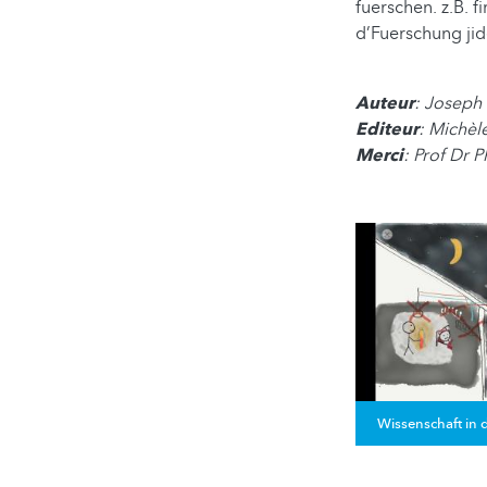
fuerschen. z.B. f
d’Fuerschung jid
Auteur
: Joseph
Editeur
: Michèl
Merci
: Prof Dr P
Wissenschaft in d