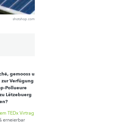
shotshop.com
ché, gemooss u
 zur Verfügung
op-Pollueure
 zu Lëtzebuerg
ken?
em TEDx Virtrag
% erneierbar