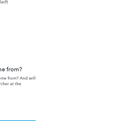
eift
me from?
ome from? And will
rcher at the