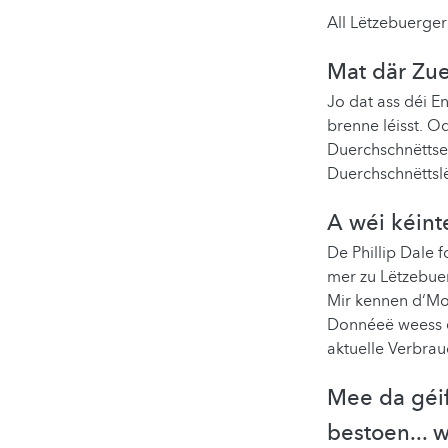
All Lëtzebuerger
Mat där Zue
Jo dat ass déi E
brenne léisst. O
Duerchschnëttse
Duerchschnëttsl
A wéi kéint
De Phillip Dale 
mer zu Lëtzebue
Mir kennen d‘Moy
Donnéeë weess e
aktuelle Verbrau
Mee da géif
bestoen... 