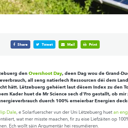
Share
Tweet
Mail
Print
tzebuerg den
Overshoot Day
, deen Dag wou de Grand-Du
verbrauch, all seng natierlech Ressourcen déi dem Land
cht hätt. Lëtzebuerg gehéiert laut dësem Index zu den T
eem Kader huet de Mr Science sech d'Fro gestallt, ob mir
Energieverbrauch duerch 100% erneierbar Energien dec
llip Dale
, e Solarfuerscher vun der Uni Lëtzebuerg huet
an eng
ntéiert, wat mer misste maachen, fir zu eise Liefzäiten op 100
en. Ech wollt säin Argumentär hei resuméieren.