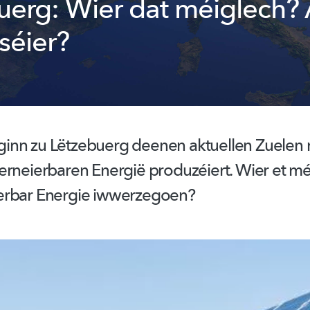
uerg: Wier dat méiglech?
 séier?
nn zu Lëtzebuerg deenen aktuellen Zuelen
erneierbaren Energië produzéiert. Wier et m
erbar Energie iwwerzegoen?