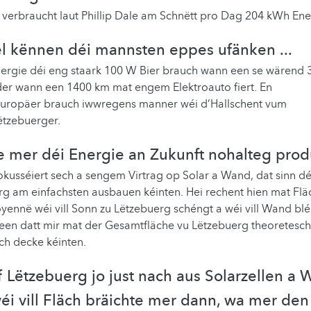
 verbraucht laut Phillip Dale am Schnëtt pro Dag 204 kWh Ene
l kënnen déi mannsten eppes ufänken ...
nergie déi eng staark 100 W Bier brauch wann een se wärend 
der wann een 1400 km mat engem Elektroauto fiert. En
uropäer brauch iwwregens manner wéi d’Hallschent vum
ëtzebuerger.
e mer déi Energie an Zukunft nohalteg pro
fokusséiert sech a sengem Virtrag op Solar a Wand, dat sinn dé
rg am einfachsten ausbauen kéinten. Hei rechent hien mat Fl
ennë wéi vill Sonn zu Lëtzebuerg schéngt a wéi vill Wand bléi
en datt mir mat der Gesamtfläche vu Lëtzebuerg theoretesch
ch decke kéinten.
 Lëtzebuerg jo just nach aus Solarzellen a
wéi vill Fläch bräichte mer dann, wa mer den