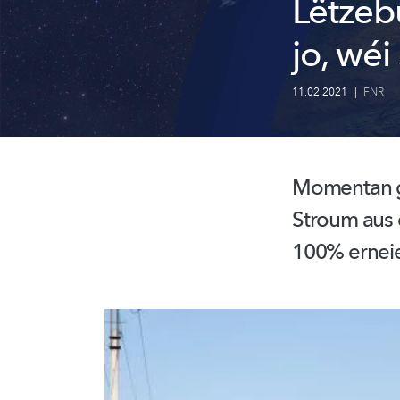
Lëtzeb
jo, wéi
11.02.2021
|
FNR
Momentan gi
Stroum aus 
100% ernei