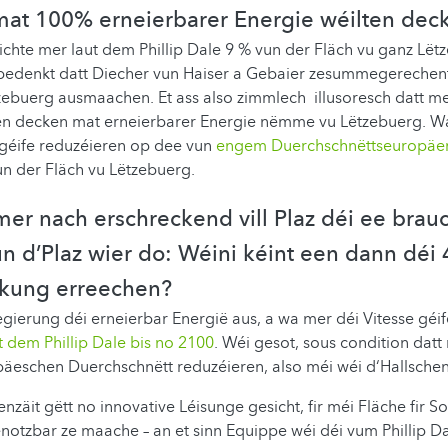
mat 100% erneierbarer Energie wéilten dec
hte mer laut dem Phillip Dale 9 % vun der Fläch vu ganz Lët
e bedenkt datt Diecher vun Haiser a Gebaier zesummegereche
zebuerg ausmaachen. Et ass also zimmlech illusoresch datt m
n decken mat erneierbarer Energie nëmme vu Lëtzebuerg. W
géife reduzéieren op dee vun
engem Duerchschnëttseuropäe
un der Fläch vu Lëtzebuerg.
er nach erschreckend vill Plaz déi ee brau
n d’Plaz wier do: Wéini kéint een dann déi
kung erreechen?
egierung déi erneierbar Energië aus, a wa mer déi Vitesse géi
t dem Phillip Dale bis no 2100
. Wéi gesot, sous condition dat
päeschen Duerchschnëtt reduzéieren, also méi wéi d‘Hallschen
zäit gëtt no innovative Léisunge gesicht, fir méi Fläche fir So
otzbar ze maache – an et sinn Equippe wéi déi vum Phillip D