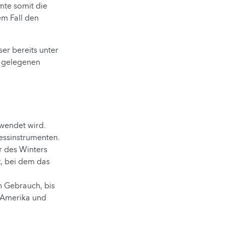
mte somit die
em Fall den
ser bereits unter
h gelegenen
rwendet wird.
essinstrumenten.
r des Winters
t, bei dem das
n Gebrauch, bis
n Amerika und