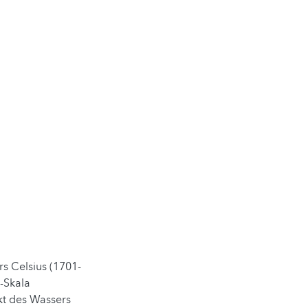
s Celsius (1701-
-Skala
kt des Wassers