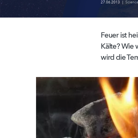
27.06.2013
|
Scienc
Feuer ist he
Kälte? Wie 
wird die T