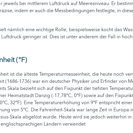
r jeweils bei mittlerem Luftdruck auf Meeresniveau. Er bestim
räzise, indem er auch die Messbedingungen festlegte, in dies
ielt nämlich eine wichtige Rolle; beispielsweise kocht das Was
Luftdruck geringer ist. Dies ist unter anderem der Fall in hoc
heit (°F)
eit ist die älteste Temperaturmesseinheit, die heute noch ve
it (1686-1736) war ein deutscher Physiker und Erfinder von M
its Skala bezieht sich auf den Fixpunkt der tiefsten Temperatu
ner Heimatstadt Danzig (-17,78°C, 0°F) sowie auf den Fixpunk
(0°C, 32°F). Eine Temperaturerhöhung von 9°F entspricht einer
ng von 5°C. Die Fahrenheit-Skala war lange Zeit in Europa i
lsius-Skala abgelöst wurde. Heute wird sie jedoch weiterhin i
 englischsprachigen Ländern verwendet.