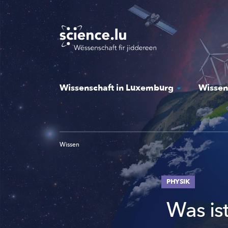
Skip
to
main
content
Wissenschaft in Luxemburg
Wissen
Wissen
PHYSIK
Was is