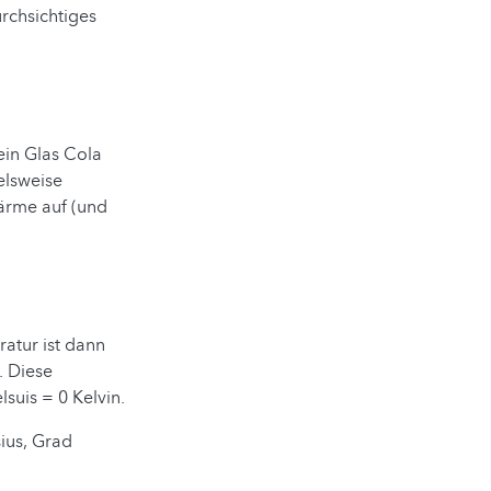
rchsichtiges
ein Glas Cola
elsweise
Wärme auf (und
ratur ist dann
. Diese
lsuis = 0 Kelvin.
ius, Grad