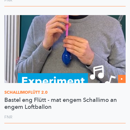
FNR
SCHALLIMOFLÜTT
2.0
Bastel eng Flütt - mat engem Schallimo an
engem Loftballon
FNR