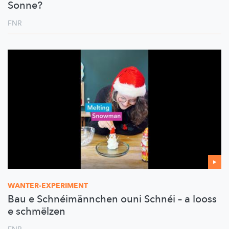
Sonne?
FNR
WANTER-EXPERIMENT
Bau e Schnéimännchen ouni Schnéi – a looss
e schmëlzen