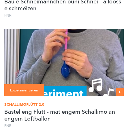
Bau e Schnéimännchen ouni Schnéi – a looss
e schmëlzen
FNR
Experimentieren
SCHALLIMOFLÜTT 2.0
Bastel eng Flütt - mat engem Schallimo an
engem Loftballon
FNR