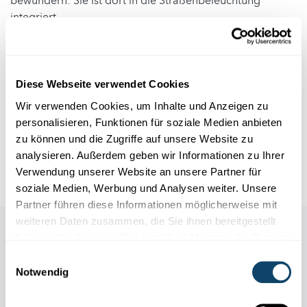
bewundern: Sie ist dort in die Straßenbeleuchtung
integriert.
Autor: Joseph Rodesch (FNR), Liza Glesener
Fotos: FNR
Diese Webseite verwendet Cookies
Wir verwenden Cookies, um Inhalte und Anzeigen zu
Infobox
personalisieren, Funktionen für soziale Medien anbieten
zu können und die Zugriffe auf unsere Website zu
analysieren. Außerdem geben wir Informationen zu Ihrer
Material: *
Verwendung unserer Website an unsere Partner für
soziale Medien, Werbung und Analysen weiter. Unsere
Partner führen diese Informationen möglicherweise mit
weiteren Daten zusammen, die Sie ihnen bereitgestellt
haben oder die sie im Rahmen Ihrer Nutzung der Dienste
gesammelt haben.
Einwilligungsauswahl
Notwendig